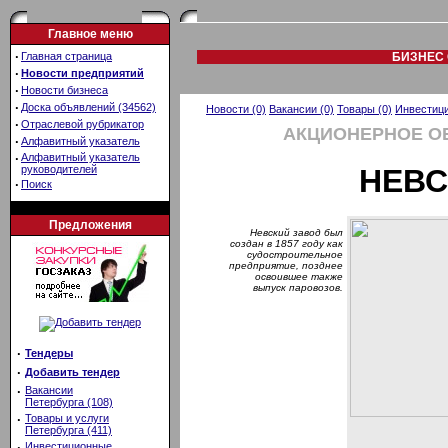
Главное меню
·
Главная страница
БИЗНЕС 
·
Новости предприятий
·
Новости бизнеса
·
Доска объявлений (34562)
Новости (0)
Вакансии (0)
Товары (0)
Инвестици
·
Отраслевой рубрикатор
АКЦИОНЕРНОЕ О
·
Алфавитный указатель
·
Алфавитный указатель
руководителей
НЕВС
·
Поиск
Предложения
Невский завод был
создан в 1857 году как
судостроительное
предприятие, позднее
освоившее также
выпуск паровозов.
·
Тендеры
·
Добавить тендер
·
Вакансии
Петербурга (108)
·
Товары и услуги
Петербурга (411)
·
Инвестиционные