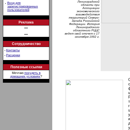
Ленинградской
·
Вход для
области при
зарегистрированных
Ассоциации
пользователей
экономического
взаимодействия
территорий Северо-
Запада Российской
Реклама
Федерации. История
Ленинградского
•••
областного РЦЦС
ведет свой отсчет с 17
•••
сентября 1992 г.
Сотрудничество
·
Контакты
·
Расценки
Полезные ссылки
Мечтаю
похудеть в
домашних условиях
?