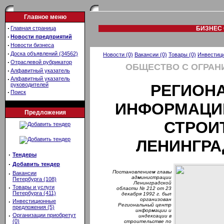
Главное меню
·
Главная страница
БИЗНЕС 
·
Новости предприятий
·
Новости бизнеса
·
Доска объявлений (34562)
Новости (0)
Вакансии (0)
Товары (0)
Инвестици
·
Отраслевой рубрикатор
ОБЩЕСТВО С ОГРАН
·
Алфавитный указатель
·
Алфавитный указатель
руководителей
РЕГИОН
·
Поиск
ИНФОРМАЦИИ
Предложения
СТРОИ
ЛЕНИНГРА
·
Тендеры
·
Добавить тендер
Постановлением главы
·
Вакансии
администрации
Петербурга (108)
Ленинградской
·
Товары и услуги
области № 212 от 23
Петербурга (411)
декабря 1992 г. был
организован
·
Инвестиционные
Региональный центр
предложения (5)
информации и
·
Организации приобретут
индексации в
(0)
строительстве по