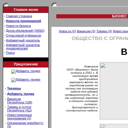
Главное меню
·
Главная страница
БИЗНЕС 
·
Новости предприятий
·
Новости бизнеса
·
Доска объявлений (34562)
Новости (0)
Вакансии (0)
Товары (0)
Инвестици
·
Отраслевой рубрикатор
ОБЩЕСТВО С ОГРАН
·
Алфавитный указатель
·
Алфавитный указатель
руководителей
В
·
Поиск
Предложения
Компания
ООО «Вертекс» была
создана в 2001 г. В
настоящее время
предприятие
завоевало место на
городском рынке не
·
Тендеры
только как поставщик
кабеля для судовой
·
Добавить тендер
промышленности, но и
как надежный партнер
·
Вакансии
в области поставок
Петербурга (108)
силового,
·
Товары и услуги
бронированного и
Петербурга (411)
контрольного кабеля.
·
Инвестиционные
предложения (5)
·
Организации приобретут
(0)