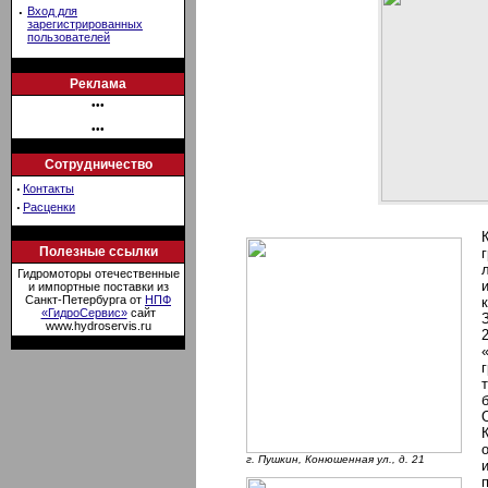
·
Вход для
зарегистрированных
пользователей
Реклама
•••
•••
Сотрудничество
·
Контакты
·
Расценки
Полезные ссылки
Гидромоторы отечественные
и импортные поставки из
Санкт-Петербурга от
НПФ
«ГидроСервис»
сайт
www.hydroservis.ru
г. Пушкин, Конюшенная ул., д. 21