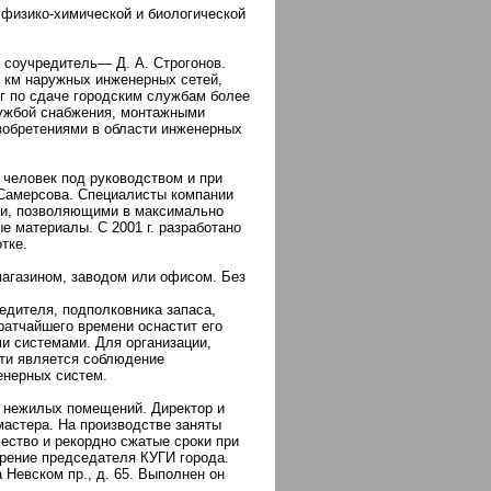
 физико-химической и биологической
 соучредитель— Д. А. Строгонов.
0 км наружных инженерных сетей,
уг по сдаче городским службам более
лужбой снабжения, монтажными
изобретениями в области инженерных
 человек под руководством и при
 Самерсова. Специалисты компании
и, позволяющими в максимально
е материалы. С 2001 г. разработано
тке.
магазином, заводом или офисом. Без
едителя, подполковника запаса,
ратчайшего времени оснастит его
и системами. Для организации,
ти является соблюдение
енерных систем.
 нежилых помещений. Директор и
мастера. На производстве заняты
чество и рекордно сжатые сроки при
брение председателя КУГИ города.
 Невском пр., д. 65. Выполнен он