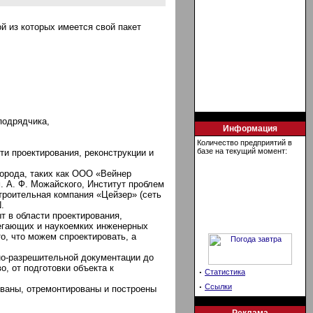
й из которых имеется свой пакет
подрядчика,
Информация
Количество предприятий в
базе на текущий момент:
ти проектирования, реконструкции и
орода, таких как ООО «Вейнер
 А. Ф. Можайского, Институт проблем
троительная компания «Цейзер» (сеть
.
т в области проектирования,
регающих и наукоемких инженерных
о, что можем спроектировать, а
но-разрешительной документации до
, от подготовки объекта к
·
Статистика
·
Ссылки
ованы, отремонтированы и построены