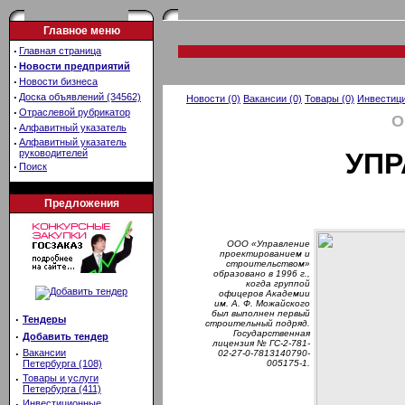
Главное меню
·
Главная страница
·
Новости предприятий
·
Новости бизнеса
·
Доска объявлений (34562)
Новости (0)
Вакансии (0)
Товары (0)
Инвестици
·
Отраслевой рубрикатор
О
·
Алфавитный указатель
·
Алфавитный указатель
руководителей
УПР
·
Поиск
Предложения
ООО «Управление
проектированием и
строительством»
образовано
в 1996 г.,
когда группой
офицеров Академии
им. А. Ф. Можайского
был выполнен первый
·
Тендеры
строительный подряд.
Государственная
·
Добавить тендер
лицензия № ГС-2-781-
·
Вакансии
02-27-0-7813140790-
Петербурга (108)
005175-1.
·
Товары и услуги
Петербурга (411)
·
Инвестиционные