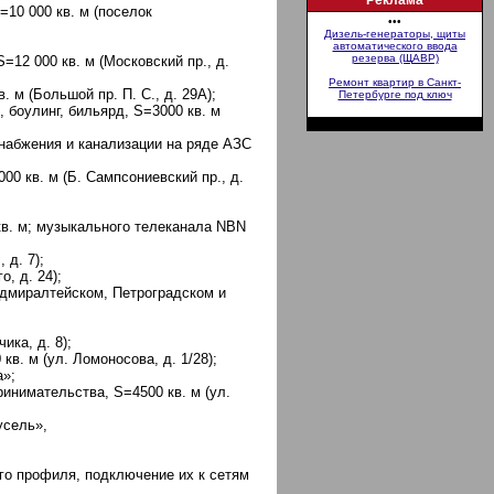
Реклама
10 000 кв. м (поселок
•••
Дизель-генераторы, щиты
автоматического ввода
резерва (ЩАВР)
=12 000 кв. м (Московский пр., д.
Ремонт квартир в Санкт-
 м (Большой пр. П. С., д. 29А);
Петербурге под ключ
 боулинг, бильярд, S=3000 кв. м
набжения и канализации на ряде АЗС
0 кв. м (Б. Сампсониевский пр., д.
в. м; музыкального телеканала NBN
 д. 7);
, д. 24);
Адмиралтейском, Петроградском и
ика, д. 8);
в. м (ул. Ломоносова, д. 1/28);
а»;
инимательства, S=4500 кв. м (ул.
усель»,
го профиля, подключение их к сетям