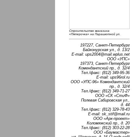
Строительство магазина
«Пятерочка» на Парашютной ул.
197227, Санкт-Петербург
Байконурская ул., д. 13/2
E-mail: ups2004@mail.wplus.net
ООО «УПС»
197373, Санкт-Петербург
Комендантский пр., д. 32/4
Тел./факс: (812) 349-95-36
Е-mail: ups96rol.ru
ООО «УПС-96» Комендантский
пр., д. 32/4
Тел./факс: (812) 349-71-27
ООО «СК «СтиФ»
Полевая Сабировская ул.,
д. 44
Тел./факс: (812) 329-78-43
Е-mail: sk_stif@mail.ru
ООО «Арк-проект»
Коломяжский пр., д. 20
Тел./факс: (812) 303-22-28
ООО «Баумастер»
ул. Шевченко, д. 16 (2 подъезд)