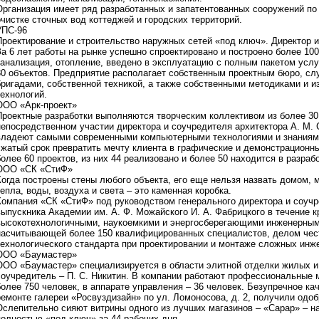
Организация имеет ряд разработанных и запатентованных сооружений по
очистке сточных вод коттеджей и городских территорий.
УПС-96
Проектирование и строительство наружных сетей «под ключ». Директор и
За 6 лет работы на рынке успешно спроектировано и построено более 10
канализация, отопление, введено в эксплуатацию с полным пакетом усл
80 объектов. Предприятие располагает собственным проектным бюро, с
бригадами, собственной техникой, а также собственными методиками и 
технологий.
ООО «Арк-проект»
Проектные разработки выполняются творческим коллективом из более 30
непосредственном участии директора и соучредителя архитектора А. М.
владеют самыми современными компьютерными технологиями и знаниям
сжатый срок превратить мечту клиента в графические и демонстрационны
более 60 проектов, из них 44 реализовано и более 50 находится в разрабо
ООО «СК «СтиФ»
Когда построены стены любого объекта, его еще нельзя назвать домом, 
тепла, воды, воздуха и света – это каменная коробка.
Компания «СК «СтиФ» под руководством генерального директора и соучр
выпускника Академии им. А. Ф. Можайского И. А. Фабрицкого в течение к
высокотехнологичными, наукоемкими и энергосберегающими инженерным
насчитывающей более 150 квалифицированных специалистов, делом чес
технологического стандарта при проектировании и монтаже сложных инж
ООО «Баумастер»
ООО «Баумастер» специализируется в области элитной отделки жилых и
соучредитель – П. С. Никитин. В компании работают профессиональные 
более 750 человек, в аппарате управления – 36 человек. Безупречное ка
ремонте галереи «Росвуздизайн» по ул. Ломоносова, д. 2, получили одо
Ослепительно сияют витрины одного из лучших магазинов – «Сарар» – на
полностью «под ключ» за 44 рабочих дня.