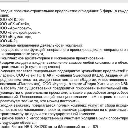
Сегодня проектно-строительное предприятие объединяет 6 фирм, в каждо
акций:
ООО «УПС-96»,
ООО «СК «СтиФ»,
ООО «Арк-проект»,
ООО «Ленстройпроект»,
ООО «Баумастер»,
ООО «К-2».
Основные направления деятельности компании:
– осуществление функций генерального проектировщика и генерального 
– инжиниринговые услуги,
– комплексное архитектурное и инженерное проектирование.
В задачи холдинга входят: выполнение заказов любой сложности в облас
строительства (с нуля «под ключ»).
Компания является генеральным подрядчиком крупнейших предприятий г
пластик», ООО «ЛенГТОНЛАК», компания Swedwood (IKEA), Академия им.
предпринимательства, холдинговая компания «Ладога», инвестиционно-с
магазинов «Пятерочка»), ООО «Купец», а также «Радио Хит» и канал NBN
За восемь лет существования предприятия приобретен значительный опы
руководства строительными проектами, а также в разработке энергосбе
технологий. Основополагающий принцип компании – «Мы строим только т
проектируем только то, что можем построить».
Сегодня заказчику предлагается полный комплекс услуг: от сбора исход
полностью согласованного проекта, включая разрешение на строительство
строительству до сдачи его государственной комиссии.
В разное время с непосредственным участием холдинга были спроектир
следующие объекты:
– кафе-бистро NBN, S=1200 кв. м (Московский пр., д. 62);