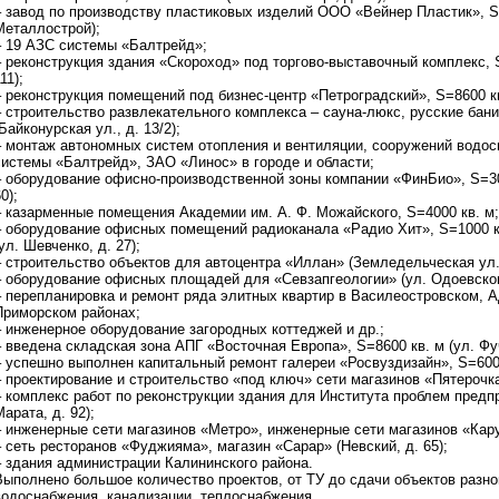
– завод по производству пластиковых изделий ООО «Вейнер Пластик», S=
Металлострой);
– 19 АЗС системы «Балтрейд»;
– реконструкция здания «Скороход» под торгово-выставочный комплекс, S
11);
– реконструкция помещений под бизнес-центр «Петроградский», S=8600 кв.
– строительство развлекательного комплекса – сауна-люкс, русские бани,
Байконурская ул., д. 13/2);
– монтаж автономных систем отопления и вентиляции, сооружений водос
системы «Балтрейд», ЗАО «Линос» в городе и области;
– оборудование офисно-производственной зоны компании «ФинБио», S=300
0);
– казарменные помещения Академии им. А. Ф. Можайского, S=4000 кв. м;
– оборудование офисных помещений радиоканала «Радио Хит», S=1000 к
ул. Шевченко, д. 27);
– строительство объектов для автоцентра «Иллан» (Земледельческая ул.,
– оборудование офисных площадей для «Севзапгеологии» (ул. Одоевского
– перепланировка и ремонт ряда элитных квартир в Василеостровском, 
Приморском районах;
– инженерное оборудование загородных коттеджей и др.;
– введена складская зона АПГ «Восточная Европа», S=8600 кв. м (ул. Фуч
– успешно выполнен капитальный ремонт галереи «Росвуздизайн», S=600 к
– проектирование и строительство «под ключ» сети магазинов «Пятерочк
– комплекс работ по реконструкции здания для Института проблем предпр
Марата, д. 92);
– инженерные сети магазинов «Метро», инженерные сети магазинов «Кар
– сеть ресторанов «Фуджияма», магазин «Сарар» (Невский, д. 65);
– здания администрации Калининского района.
Выполнено большое количество проектов, от ТУ до сдачи объектов разно
водоснабжения, канализации, теплоснабжения.