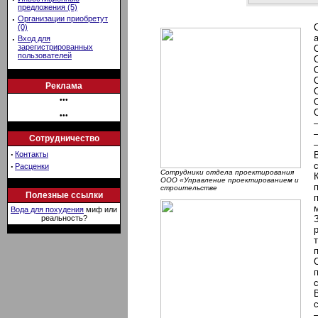
предложения (5)
·
Организации приобретут
(0)
·
Вход для
зарегистрированных
пользователей
Реклама
•••
•••
Сотрудничество
·
Контакты
·
Расценки
Сотрудники отдела проектирования
ООО «Управление проектированием и
строительстве
Полезные ссылки
Вода для похудения
миф или
реальность?