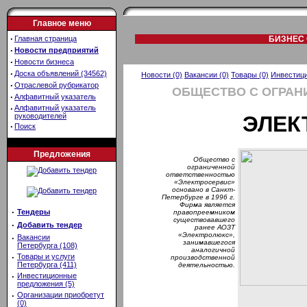
Главное меню
·
Главная страница
БИЗНЕС 
·
Новости предприятий
·
Новости бизнеса
·
Доска объявлений (34562)
Новости (0)
Вакансии (0)
Товары (0)
Инвестици
·
Отраслевой рубрикатор
ОБЩЕСТВО С ОГРАН
·
Алфавитный указатель
·
Алфавитный указатель
руководителей
ЭЛЕК
·
Поиск
Предложения
Общество с
ограниченной
ответственностью
«Электросервис»
основано в Санкт-
Петербурге в 1996 г.
Фирма является
·
Тендеры
правопреемником
существовавшего
·
Добавить тендер
ранее АОЗТ
«Электролюкс»,
·
Вакансии
занимавшегося
Петербурга (108)
аналогичной
·
Товары и услуги
производственной
Петербурга (411)
деятельностью.
·
Инвестиционные
предложения (5)
·
Организации приобретут
(0)