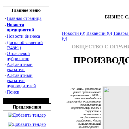
Главное меню
БИЗНЕС С
·
Главная страница
·
Новости
предприятий
Новости (0)
Вакансии (0)
Товары 
·
Новости бизнеса
(0)
·
Доска объявлений
ОБЩЕСТВО С ОГРА
(34562)
·
Отраслевой
ПРОИЗВОД
рубрикатор
·
Алфавитный
указатель
·
Алфавитный
указатель
руководителей
ПФ «ВИС» работает на
·
Поиск
рынке промышленного
строительства с 2000 г.,
имея все необходимые
лицензии для осуществления
деятельности по
Предложения
строительству зданий и
сооружений в
соответствии с
государственным
стандартом. Фирма
выполняет полный
комплекс работ: –