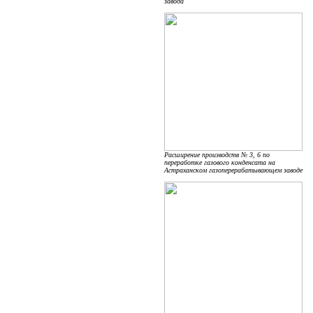
завода
Расширение производств № 3, 6 по
переработке газового конденсата на
Астраханском газоперерабатывающем заводе