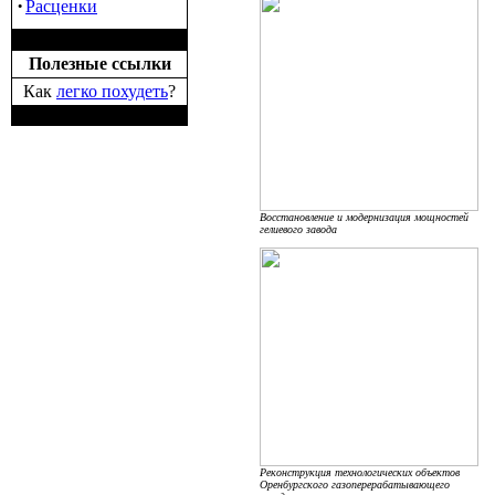
·
Расценки
Полезные ссылки
Как
легко похудеть
?
Восстановление и модернизация мощностей
гелиевого завода
Реконструкция технологических объектов
Оренбургского газоперерабатывающего