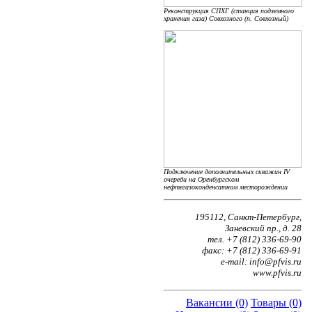
Реконструкция СПХГ (станция подземного
хранения газа) Совхозного (п. Совхозный)
Подключение дополнительных скважин IV
очереди на Оренбургском
нефтегазоконденсатном месторождении
195112, Санкт-Петербург,
Заневский пр., д. 28
тел. +7 (812) 336-69-90
факс: +7 (812) 336-69-91
e-mail: info@pfvis.ru
www.pfvis.ru
Вакансии (0)
Товары (0)