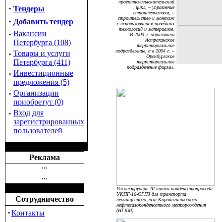
проектно-изыскательский
·
Тендеры
цикл, – управление
строительством, –
строительство и монтаж
·
Добавить тендер
с использованием новейших
технологий и материалов.
·
Вакансии
В 2003 г. образовано
Астраханское
Петербурга (108)
территориальное
подразделение, а в 2004 г. –
·
Товары и услуги
Оренбургское
Петербурга (411)
территориальное
подразделение фирмы.
·
Инвестиционные
предложения (5)
·
Организации
приобретут (0)
·
Вход для
зарегистрированных
пользователей
Реклама
•••
•••
Реконструкция III нитки конденсатопровода
УКПГ-16-ОГПЗ для транспорта
Сотрудничество
неочищенного газа Карачаганакского
нефтегазоконденсатного месторождения
·
(НГКМ)
Контакты