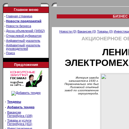
Главное меню
·
Главная страница
БИЗНЕС 
·
Новости предприятий
·
Новости бизнеса
·
Доска объявлений (34562)
Новости (0)
Вакансии (0)
Товары (0)
Инвестици
·
Отраслевой рубрикатор
АКЦИОНЕРНОЕ О
·
Алфавитный указатель
·
Алфавитный указатель
руководителей
ЛЕНИ
·
Поиск
ЭЛЕКТРОМЕХ
Предложения
История завода
начинается в 1930 г.
Первоначально это был
Лиговский опытный
завод по изготовлению
сероуглерода.
·
Тендеры
·
Добавить тендер
·
Вакансии
Петербурга (108)
·
Товары и услуги
Петербурга (411)
·
Инвестиционные