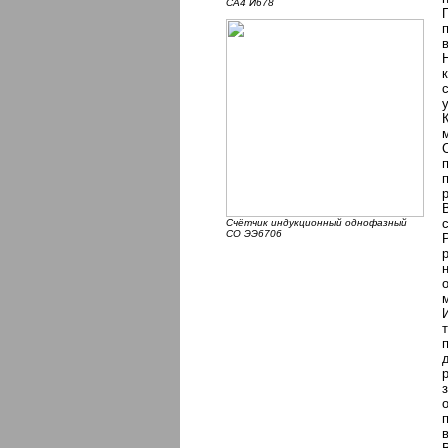
СА4 И678
Счётчик индукционный однофазный
СО ЭЭ6706