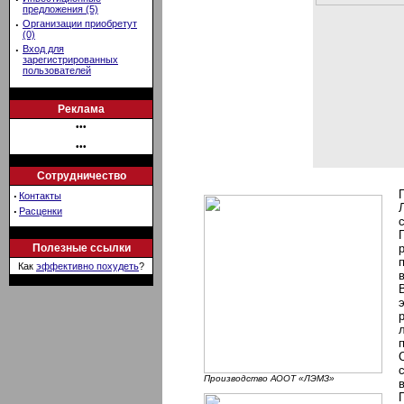
предложения (5)
·
Организации приобретут
(0)
·
Вход для
зарегистрированных
пользователей
Реклама
•••
•••
Сотрудничество
·
Контакты
·
Расценки
Полезные ссылки
Как
эффективно похудеть
?
Производство АООТ «ЛЭМЗ»