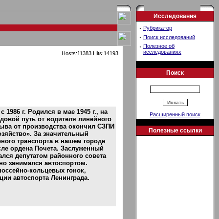
Исследования
·
Рубрикатор
·
Поиск исследований
·
Полезное об
исследованиях
Hosts:11383 Hits:14193
Поиск
986 г. Родился в мае 1945 г., на
Расширенный поиск
удовой путь от водителя линейного
рыва от производства окончил СЗПИ
Полезные ссылки
зяйство». За значительный
ного транспорта в нашем городе
сле ордена Почета. Заслуженный
ался депутатом районного совета
но занимался автоспортом.
шоссейно-кольцевых гонок,
ции автоспорта Ленинграда.