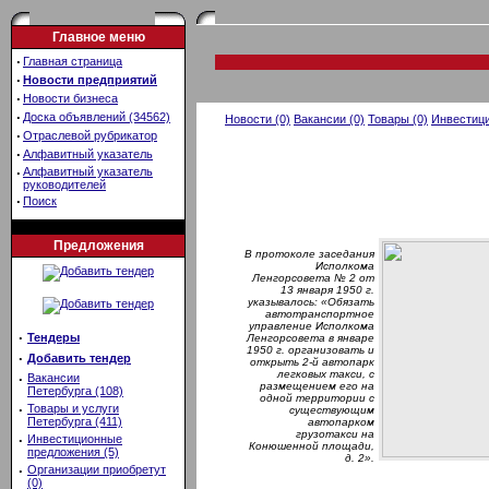
Главное меню
·
Главная страница
·
Новости предприятий
·
Новости бизнеса
·
Доска объявлений (34562)
Новости (0)
Вакансии (0)
Товары (0)
Инвестици
·
Отраслевой рубрикатор
·
Алфавитный указатель
·
Алфавитный указатель
руководителей
·
Поиск
Предложения
В протоколе заседания
Исполкома
Ленгорсовета № 2 от
13 января 1950 г.
указывалось: «Обязать
автотранспортное
управление Исполкома
·
Тендеры
Ленгорсовета в январе
1950 г. организовать и
·
Добавить тендер
открыть 2-й автопарк
легковых такси, с
·
Вакансии
размещением его на
Петербурга (108)
одной территории с
·
Товары и услуги
существующим
Петербурга (411)
автопарком
грузотакси на
·
Инвестиционные
Конюшенной площади,
предложения (5)
д. 2».
·
Организации приобретут
(0)