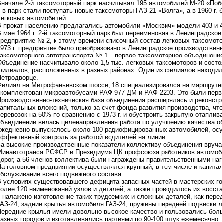
Вначале 2-й таксомоторный парк насчитывал 195 автомобилей М-20 «Поб
г. в парк стали поступать новые таксомоторы ГАЗ-21 «Волга», а в 1960 г.
легковых автомобилей.
В прокат населению предлагались автомобили «Москвич» модели 403 и 4
В мае 1964 г. 2-й таксомоторный парк был переименован в Ленинградско
предприятие № 2, к этому времени списочный состав легковых таксомото
1973 г. предприятие было преобразовано в Ленинградское производствен
таксомоторного автотранспорта № 1 – первое таксомоторное объединение 
Объединение насчитывало около 1,5 тыс. легковых таксомоторов и состо
филиалов, расположенных в разных районах. Один из филиалов находил
Петродворце.
Филиал на Митрофаньевском шоссе, 18 специализировался на маршрутн
укомплектован микроавтобусами РАФ-977 ДМ и РАФ-2203. Это были перв
Производственно-техническая база объединения расширялась и реконстр
капитальных вложений, только за счет фонда развития производства, что
перевозок на 50% по сравнению с 1973 г. и обустроить закрытую отаплив
объединении велась целенаправленная работа по улучшению качества о
ежедневно выпускалось около 100 радиофицированных автомобилей, ос
эффективный контроль за работой водителей на линии.
За высокие производственные показатели коллективу объединения вруч
Минавтотранса РСФСР и Президиума ЦК профсоюза работников автомоби
дорог, а 56 членов коллектива были награждены правительственными на
На головном предприятии осуществлялся крупный, в том числе и капитал
обслуживание всего подвижного состава.
В условиях существовавшего дефицита запасных частей в мастерских го
более 120 наименований узлов и деталей, а также проводилось их восст
и налажено изготовление таких трудоемких и сложных деталей, как пере
ГАЗ-24, задние крылья автомобиля ГАЗ-24, пружины передней подвески 
Передние крылья имели довольно высокое качество и пользовались бол
разных городов и изготавливались партиями по 90-100 штук ежемесячно.