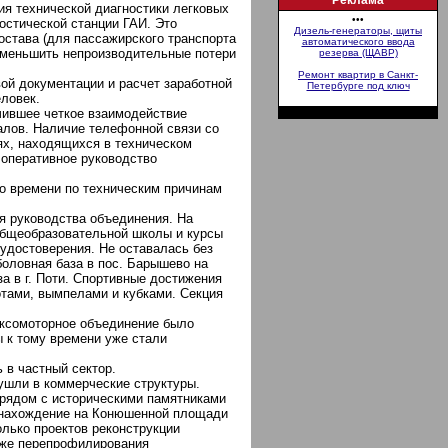
Реклама
ия технической диагностики легковых
•••
остической станции ГАИ. Это
Дизель-генераторы, щиты
остава (для пассажирского транспорта
автоматического ввода
 уменьшить непроизводительные потери
резерва (ЩАВР)
Ремонт квартир в Санкт-
вой документации и расчет заработной
Петербурге под ключ
ловек.
ечившее четкое взаимодействие
алов. Наличие телефонной связи со
х, находящихся в техническом
 оперативное руководство
о времени по техническим причинам
ия руководства объединения. На
общеобразовательной школы и курсы
 удостоверения. Не оставалась без
боловная база в пос. Барышево на
а в г. Поти. Спортивные достижения
тами, вымпелами и кубками. Секция
аксомоторное объединение было
 к тому времени уже стали
 в частный сектор.
ушли в коммерческие структуры.
 рядом с историческими памятниками
е нахождение на Конюшенной площади
лько проектов реконструкции
кже перепрофилирования