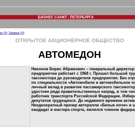
БИЗНЕС САНКТ - ПЕТЕРБУРГА
и (0)
Заявки (0)
ОТКРЫТОЕ АКЦИОНЕРНОЕ ОБЩЕСТВО
АВТОМЕДОН
Никонов Борис Абрамович – генеральный директор с 1
предприятии работает с 1968 г. Прошел большой тр
таксомотора до руководителя предприятия. Без от
по специальности «Автомобили и автомобильное хо
личный вклад в развитие пассажирского таксомотор
удостоен ряда правительственных наград, в том чи
работник транспорта Российской Федерации. Избир
депутатов трудящихся. До недавнего времени актив
Неоднократный призер авторалли «Белые ночи» и 
кандидат в мастера спорта, являлся членом федера