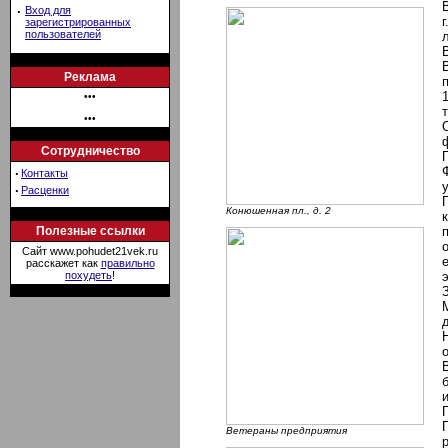
·
Вход для
зарегистрированных
пользователей
Реклама
•••
•••
Сотрудничество
·
Контакты
·
Расценки
Конюшенная пл., д. 2
Полезные ссылки
Сайт www.pohudet21vek.ru
расскажет как
правильно
похудеть
!
Ветераны предприятия