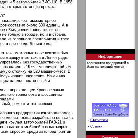
еда» и 5 автомобилей ЗИС-110. В 1958
 была открыта станция проката
07.
е пассажирское таксомоторное
ров составил около 600 единиц. А в
ное объединение пассажирского
не только в городе, но и в стране.
яло из головного предприятия и трех
ся в пригороде Ленинграда –
ых таксомоторных перевозках и был
Информация
ые маршрутные такси в Ленинграде.
уировалась без государственных
Количество предприятий в
 позволило в 1976 г. увеличить объем
базе на текущий момент:
аемую стоянку на 520 машино-мест. В
бслуживания населения. На линию
уществлялся постоянный и
алось переходящее Красное знамя
льного транспорта и шоссейных
градами.
ьный, ремонт и техническое
ловного предприятия изготавливалось
ановление. Была разработана оснастка
·
Статистика
дние крылья автомобилей ГАЗ-21 и
·
легковых автомобилей разных марок.
Ссылки
ьшим спросом среди автопредприятий