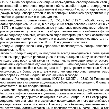
В 1977 г. была построена и оснащена необходимым оборудованием станц
автомобилей, аналогичная единственной имевшейся тогда в городе диагн
позволяло проводить государственный технический осмотр подвижного с
дважды в год) непосредственно на территории головного предприятия и
линейного времени при его проведении.
Были внедрены поточные линии ЕО, ТО-1, ТО-2. С 1974 г. обработка путе
платы проводились на ЭВМ, в объединении тогда работали более 3800 че
В 1975 г. внедрено централизованное управление производством, обесп
производственных участков и служб централизованного снабжения фили
всеми подразделениями, исчерпывающая информация о всех автомобиля
обслуживании и ремонте, позволяли инженеру-диспетчеру осуществлять
производственным процессом ТО и ТР подвижного состава.
С вводом централизованного управления производством потери линейног
снизились на 8%.
Забота о молодых кадрах, их подготовка всегда находились в поле зрен
головном предприятии работал учебно-консультационный пункт заочной 
по подготовке водителей такси из числа лиц, не имеющих водительского
внимания и организация отдыха работников. Были созданы охотничье-ры
Карельском перешейке и база отдыха на Черноморском побережье Кавказ
хоккеистов, футболистов и штангистов отмечены многочисленными грамо
автоспорта считалась одной из сильнейших в городе.
Решением Регистрационной палаты КУГИ № 136957 от 25.02.99 Первое т
реорганизовано в открытое акционерное общество «Автомедон». Филиалы
самостоятельными предприятиями.
В условиях переходного периода сфера таксомоторных услуг сместилась
Высококвалифицированные водители, оказавшиеся невостребованными, 
Учитывая, что предприятие находится в самом центре Санкт-Петербурга,
федерального значения и в окружении пешеходных зон, его дальнейше
не выдерживает никакой критики. Руководство «Автомедона» имеет неско
существующих административных и производственных помещений, а та