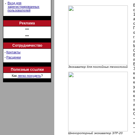
·
Вход для
зарегистрированных
пользователей
Реклама
•••
•••
Сотрудничество
·
Контакты
·
Расценки
Экскаватор для послойных технологий
Полезные ссылки
Как
легко похудеть
?
Шнекороторный экскаватор ЭТР-20