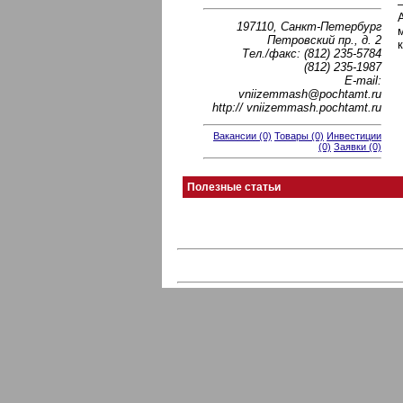
197110, Санкт-Петербург
Петровский пр., д. 2
Тел./факс: (812) 235-5784
(812) 235-1987
E-mail:
vniizemmash@pochtamt.ru
http:// vniizemmash.pochtamt.ru
Вакансии (0)
Товары (0)
Инвестиции
(0)
Заявки (0)
Полезные статьи