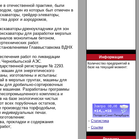
в отечественной практике, были
одом, один из которых был отмечен в
скаваторы, грейдер-элеваторы,
тва дорог и аэродромов,
экскаваторы-дреноукладчики для зон
экскаваторы для разработки мерзлых
каналов монолитным бетоном,
ртехнических работ.
становлениями Главвыставкома ВДНХ
еспечения работ по ликвидации
Информация
а Чернобыльской АЭС.
Количество предприятий в
арственной регистрации № 2293.
базе на текущий момент:
машин для энергетического
аны, изготовлены и испытаны:
вай в мерзлых грунтах, машины для
еры для дробильно-сортировочных
ым машинам. Разработаны программы
 лесопромышленного комплекса и
 на базе экологически чистых
от всех порубочных остатков,
е производства торфодобычи,
и индивидуальных печах.
изготовление:
·
Статистика
ва, прокладки и содержания
работ;
·
Ссылки