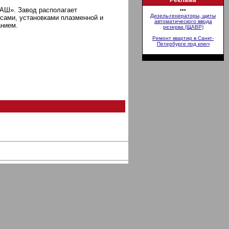
Реклама
». Завод располагает
•••
Дизель-генераторы, щиты
сами, установками плазменной и
автоматического ввода
анием.
резерва (ЩАВР)
Ремонт квартир в Санкт-
Петербурге под ключ