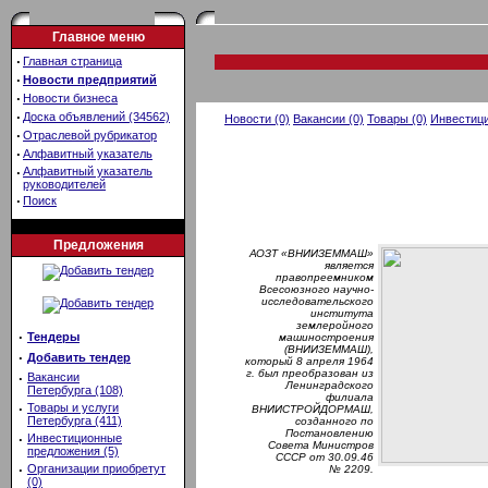
Главное меню
·
Главная страница
·
Новости предприятий
·
Новости бизнеса
·
Доска объявлений (34562)
Новости (0)
Вакансии (0)
Товары (0)
Инвестици
·
Отраслевой рубрикатор
·
Алфавитный указатель
·
Алфавитный указатель
руководителей
·
Поиск
Предложения
АОЗТ «ВНИИЗЕММАШ»
является
правопреемником
Всесоюзного научно-
исследовательского
института
землеройного
·
Тендеры
машиностроения
(ВНИИЗЕММАШ),
·
Добавить тендер
который 8 апреля 1964
г. был преобразован из
·
Вакансии
Ленинградского
Петербурга (108)
филиала
·
Товары и услуги
ВНИИСТРОЙДОРМАШ,
Петербурга (411)
созданного по
Постановлению
·
Инвестиционные
Совета Министров
предложения (5)
СССР от 30.09.46
·
Организации приобретут
№ 2209.
(0)