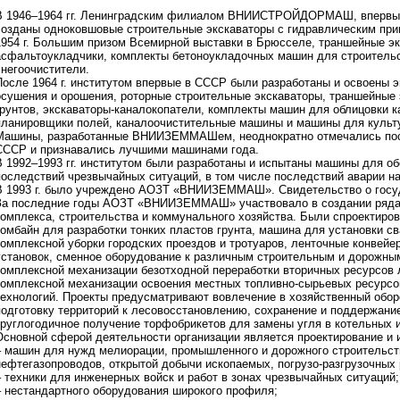
В 1946–1964 гг. Ленинградским филиалом ВНИИСТРОЙДОРМАШ, впервые 
созданы одноковшовые строительные экскаваторы с гидравлическим прив
1954 г. Большим призом Всемирной выставки в Брюсселе, траншейные эк
асфальтоукладчики, комплекты бетоноукладочных машин для строительс
снегоочистители.
После 1964 г. институтом впервые в СССР были разработаны и освоены 
осушения и орошения, роторные строительные экскаваторы, траншейные 
грунтов, экскаваторы-каналокопатели, комплекты машин для облицовки 
планировщики полей, каналоочистительные машины и машины для культу
Машины, разработанные ВНИИЗЕММАШем, неоднократно отмечались по
СССР и признавались лучшими машинами года.
В 1992–1993 гг. институтом были разработаны и испытаны машины для об
последствий чрезвычайных ситуаций, в том числе последствий аварии н
В 1993 г. было учреждено АОЗТ «ВНИИЗЕММАШ». Свидетельство о госуд
За последние годы АОЗТ «ВНИИЗЕММАШ» участвовало в создании ряда 
комплекса, строительства и коммунального хозяйства. Были спроектиров
комбайн для разработки тонких пластов грунта, машина для установки с
комплексной уборки городских проездов и тротуаров, ленточные конвей
установок, сменное оборудование к различным строительным и дорожн
комплексной механизации безотходной переработки вторичных ресурсов
комплексной механизации освоения местных топливно-сырьевых ресурсов
технологий. Проекты предусматривают вовлечение в хозяйственный обор
подготовку территорий к лесовосстановлению, сохранение и поддержани
круглогодичное получение торфобрикетов для замены угля в котельных 
Основной сферой деятельности организации является проектирование и 
– машин для нужд мелиорации, промышленного и дорожного строительст
нефтегазопроводов, открытой добычи ископаемых, погрузо-разгрузочных 
– техники для инженерных войск и работ в зонах чрезвычайных ситуаций;
– нестандартного оборудования широкого профиля;