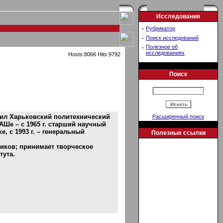
Исследования
·
Рубрикатор
·
Поиск исследований
·
Полезное об
исследованиях
Hosts:8066 Hits:9792
Поиск
чил Харьковский политехнический
Расширенный поиск
АШе – с 1965 г. старший научный
е, с 1993 г. – генеральный
Полезные ссылки
ников; принимает творческое
тута.