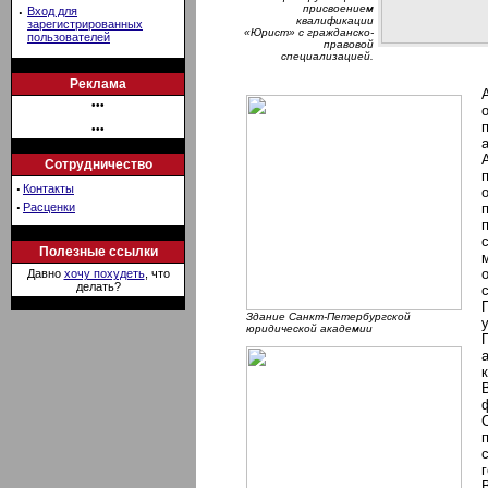
присвоением
·
Вход для
квалификации
зарегистрированных
«Юрист» с гражданско-
пользователей
правовой
специализацией.
Реклама
•••
•••
Сотрудничество
·
Контакты
·
Расценки
Полезные ссылки
Давно
хочу похудеть
, что
делать?
Здание Санкт-Петербургской
юридической академии