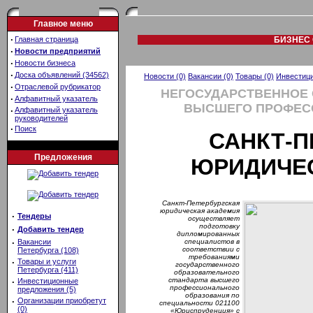
Главное меню
·
Главная страница
БИЗНЕС 
·
Новости предприятий
·
Новости бизнеса
·
Доска объявлений (34562)
Новости (0)
Вакансии (0)
Товары (0)
Инвестици
·
Отраслевой рубрикатор
НЕГОСУДАРСТВЕННОЕ
·
Алфавитный указатель
ВЫСШЕГО ПРОФЕС
·
Алфавитный указатель
руководителей
·
Поиск
САНКТ-П
Предложения
ЮРИДИЧЕ
Санкт-Петербургская
юридическая академия
·
Тендеры
осуществляет
подготовку
·
Добавить тендер
дипломированных
·
Вакансии
специалистов в
соответствии с
Петербурга (108)
требованиями
·
Товары и услуги
государственного
Петербурга (411)
образовательного
стандарта высшего
·
Инвестиционные
профессионального
предложения (5)
образования по
·
Организации приобретут
специальности 021100
(0)
«Юриспруденция» с