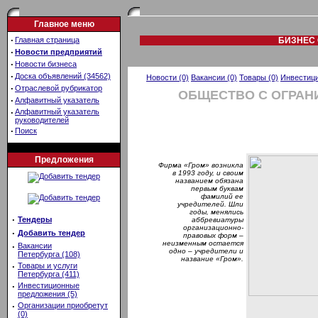
Главное меню
·
Главная страница
БИЗНЕС 
·
Новости предприятий
·
Новости бизнеса
·
Доска объявлений (34562)
Новости (0)
Вакансии (0)
Товары (0)
Инвестици
·
Отраслевой рубрикатор
ОБЩЕСТВО С ОГРАН
·
Алфавитный указатель
·
Алфавитный указатель
руководителей
·
Поиск
Предложения
Фирма «Гром» возникла
в 1993 году, и своим
названием обязана
первым буквам
фамилий ее
учредителей. Шли
годы, менялись
·
Тендеры
аббревиатуры
организационно-
·
Добавить тендер
правовых форм –
неизменным остается
·
Вакансии
одно – учредители и
Петербурга (108)
название «Гром».
·
Товары и услуги
Петербурга (411)
·
Инвестиционные
предложения (5)
·
Организации приобретут
(0)