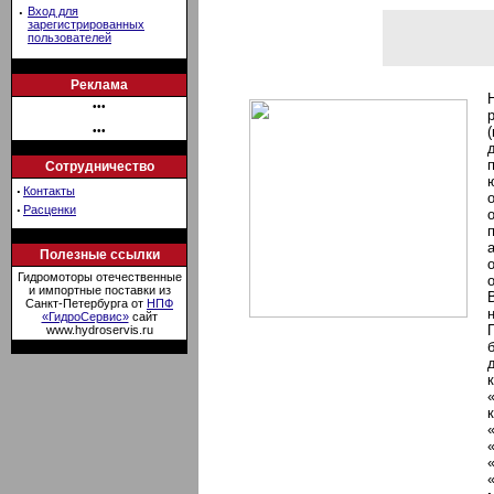
·
Вход для
зарегистрированных
пользователей
Реклама
•••
•••
Сотрудничество
·
Контакты
·
Расценки
Полезные ссылки
Гидромоторы отечественные
и импортные поставки из
Санкт-Петербурга от
НПФ
«ГидроСервис»
сайт
www.hydroservis.ru