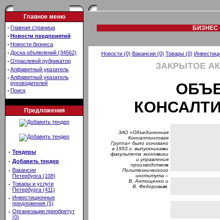
Главное меню
·
Главная страница
БИЗНЕС 
·
Новости предприятий
·
Новости бизнеса
·
Доска объявлений (34562)
Новости (0)
Вакансии (0)
Товары (0)
Инвестици
·
Отраслевой рубрикатор
ЗАКРЫТОЕ А
·
Алфавитный указатель
·
Алфавитный указатель
руководителей
ОБЪ
·
Поиск
КОНСАЛТИ
Предложения
ЗАО «Объединенная
Консалтинговая
Группа» было основано
в 1993 г. выпускниками
·
Тендеры
факультета экономики
и управления
·
Добавить тендер
производством
·
Вакансии
Политехнического
Петербурга (108)
института –
В. Антощенко и
·
Товары и услуги
В. Федоровым.
Петербурга (411)
·
Инвестиционные
предложения (5)
·
Организации приобретут
(0)