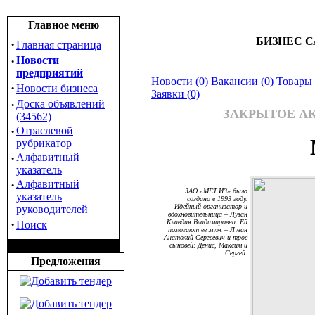
Главное меню
БИЗНЕС С
·
Главная страница
·
Новости
предприятий
Новости (0)
Вакансии (0)
Товары 
·
Новости бизнеса
Заявки (0)
·
Доска объявлений
ЗАКРЫТОЕ А
(34562)
·
Отраслевой
рубрикатор
·
Алфавитный
указатель
·
Алфавитный
ЗАО «МЕТ.ИЗ» было
указатель
создано в 1993 году.
Идейный организатор и
руководителей
вдохновительница – Лузан
·
Клавдия Владимировна. Ей
Поиск
помогают ее муж – Лузан
Анатолий Сергеевич и трое
сыновей: Денис, Максим и
Сергей.
Предложения