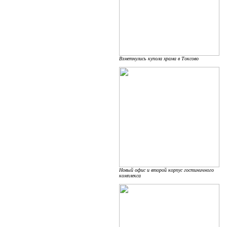
Взметнулись купола храма в Токсово
Новый офис и второй корпус гостиничного
комплекса