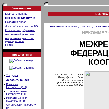
Главное меню
·
Главная страница
БИЗНЕС 
·
Новости предприятий
·
Новости бизнеса
·
Доска объявлений (34562)
Новости (0)
Вакансии (0)
Товары (0)
Инвестици
·
Отраслевой рубрикатор
НЕКОММЕРЧ
·
Алфавитный указатель
·
Алфавитный указатель
руководителей
МЕЖРЕ
·
Поиск
ФЕДЕРА
Предложения
КОО
14 мая 2001 г. в Санкт-
·
Тендеры
Петербурге создана
·
Добавить тендер
Межрегиональная
федерация жилищных
·
Вакансии
кооперативов (МФЖК).
Петербурга (108)
·
Товары и услуги
Петербурга (411)
·
Инвестиционные
предложения (5)
·
Организации приобретут
(0)