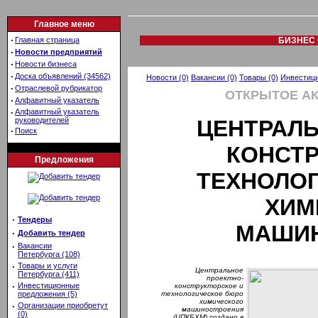
Главное меню
·
Главная страница
БИЗНЕС 
·
Новости предприятий
·
Новости бизнеса
·
Доска объявлений (34562)
Новости (0)
Вакансии (0)
Товары (0)
Инвестици
·
Отраслевой рубрикатор
ОТКРЫТОЕ А
·
Алфавитный указатель
·
Алфавитный указатель
руководителей
ЦЕНТРАЛЬ
·
Поиск
КОНСТР
Предложения
ТЕХНОЛО
ХИМ
·
Тендеры
МАШИ
·
Добавить тендер
·
Вакансии
Петербурга (108)
·
Товары и услуги
Центральное
Петербурга (411)
проектно-
·
Инвестиционные
конструкторское и
предложения (5)
технологическое бюро
химического
·
Организации приобретут
машиностроения
(0)
(ЦПКБХМ) создано в