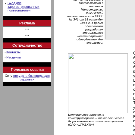
·
Вход для
соответствии с
приказом
зарегистрированных
Министерства
пользователей
химической
промышленности СССР
№ 541 от 18 сентября
Реклама
1956 г. с целью
обеспечения
•••
разработок
специального
•••
нестандартного
оборудования для
спецхимии.
Сотрудничество
·
Контакты
·
Расценки
Полезные ссылки
Хочу
похудеть без вреда для
здоровья
Центральное проектно-
конструкторское и технологическое
бюро химического машиностроения
(ОАО «ЦПКБХМ»)