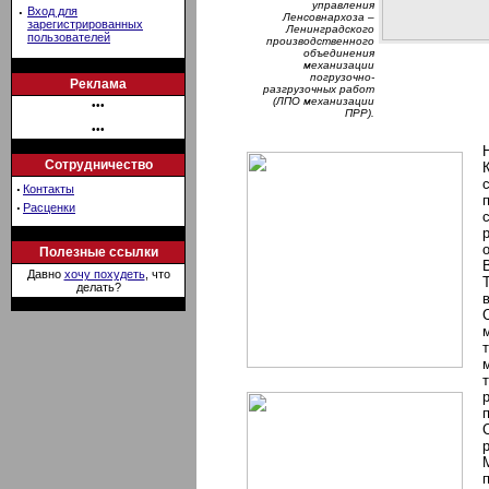
управления
·
Вход для
Ленсовнархоза –
зарегистрированных
Ленинградского
пользователей
производственного
объединения
механизации
погрузочно-
Реклама
разгрузочных работ
(ЛПО механизации
•••
ПРР).
•••
Сотрудничество
·
Контакты
·
Расценки
Полезные ссылки
Давно
хочу похудеть
, что
делать?