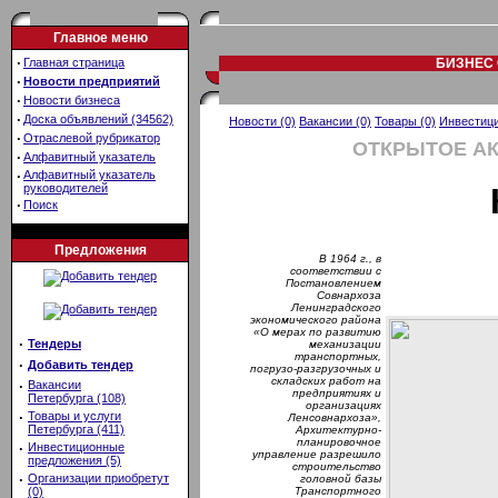
Главное меню
·
Главная страница
БИЗНЕС 
·
Новости предприятий
·
Новости бизнеса
·
Доска объявлений (34562)
Новости (0)
Вакансии (0)
Товары (0)
Инвестици
·
Отраслевой рубрикатор
ОТКРЫТОЕ А
·
Алфавитный указатель
·
Алфавитный указатель
руководителей
·
Поиск
Предложения
В 1964 г., в
соответствии с
Постановлением
Совнархоза
Ленинградского
экономического района
«О мерах по развитию
·
Тендеры
механизации
транспортных,
·
Добавить тендер
погрузо-разгрузочных и
складских работ на
·
Вакансии
предприятиях и
Петербурга (108)
организациях
·
Товары и услуги
Ленсовнархоза»,
Петербурга (411)
Архитектурно-
планировочное
·
Инвестиционные
управление разрешило
предложения (5)
строительство
·
Организации приобретут
головной базы
(0)
Транспортного