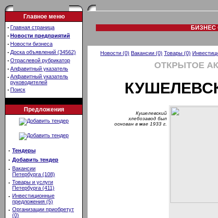
Главное меню
·
Главная страница
БИЗНЕС 
·
Новости предприятий
·
Новости бизнеса
·
Доска объявлений (34562)
Новости (0)
Вакансии (0)
Товары (0)
Инвестици
·
Отраслевой рубрикатор
ОТКРЫТОЕ А
·
Алфавитный указатель
·
Алфавитный указатель
руководителей
КУШЕЛЕВС
·
Поиск
Предложения
Кушелевский
хлебозавод был
основан в мае 1933 г.
·
Тендеры
·
Добавить тендер
·
Вакансии
Петербурга (108)
·
Товары и услуги
Петербурга (411)
·
Инвестиционные
предложения (5)
·
Организации приобретут
(0)