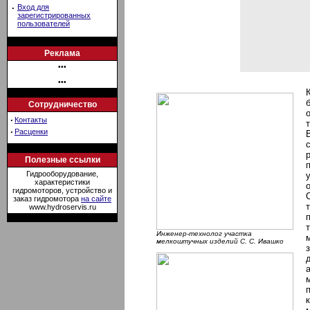
·
Вход для
зарегистрированных
пользователей
Реклама
•••
•••
Сотрудничество
·
Контакты
·
Расценки
Полезные ссылки
Гидрооборудование,
характеристики
гидромоторов, устройство и
заказ гидромотора
на сайте
www.hydroservis.ru
Инженер-технолог участка
мелкоштучных изделий С. С. Ивашко