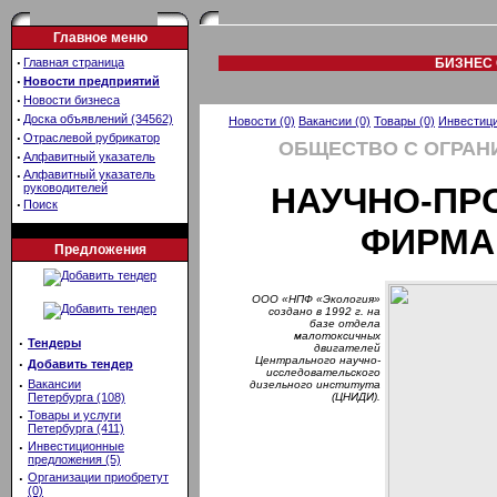
Главное меню
·
Главная страница
БИЗНЕС 
·
Новости предприятий
·
Новости бизнеса
·
Доска объявлений (34562)
Новости (0)
Вакансии (0)
Товары (0)
Инвестици
·
Отраслевой рубрикатор
ОБЩЕСТВО С ОГРАН
·
Алфавитный указатель
·
Алфавитный указатель
руководителей
НАУЧНО-ПР
·
Поиск
ФИРМА
Предложения
ООО «НПФ «Экология»
создано в 1992 г. на
базе отдела
малотоксичных
·
Тендеры
двигателей
Центрального научно-
·
Добавить тендер
исследовательского
·
Вакансии
дизельного института
Петербурга (108)
(ЦНИДИ).
·
Товары и услуги
Петербурга (411)
·
Инвестиционные
предложения (5)
·
Организации приобретут
(0)