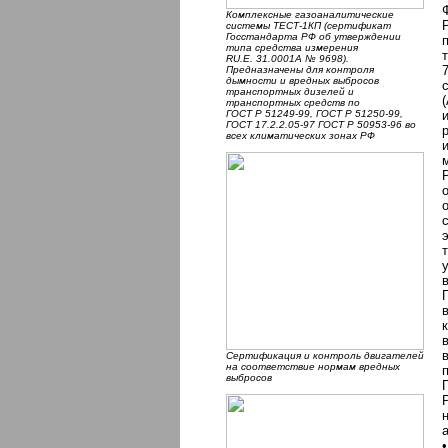
Комплексные газоаналитические
системы ТЕСТ-1КП (сертификат
Госстандарта РФ об утверждении
типа средства измерения
RU.E. 31.0001А № 9698).
Предназначены для контроля
дымности и вредных выбросов
транспортных дизелей и
транспортных средств по
ГОСТ Р 51249-99, ГОСТ Р 51250-99,
ГОСТ 17.2.2.05-97 ГОСТ Р 50953-96 во
всех климатических зонах РФ
Сертификация и контроль двигателей
на соответствие нормам вредных
выбросов