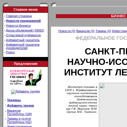
Главное меню
·
Главная страница
БИЗНЕС 
·
Новости предприятий
·
Новости бизнеса
·
Доска объявлений (34562)
Новости (0)
Вакансии (0)
Товары (0)
Инвестици
·
Отраслевой рубрикатор
ФЕДЕРАЛЬНОЕ ГО
·
Алфавитный указатель
·
Алфавитный указатель
руководителей
САНКТ-П
·
Поиск
НАУЧНО-ИС
Предложения
ИНСТИТУТ Л
Институт основан в
1929 г. Формированию
научного коллектива
способствовала
деятельность
·
Тендеры
выдающихся ученых
·
Добавить тендер
лесной науки, таких
как Г.Ф. Морозов, М.М.
·
Вакансии
Орлов, М.Е. Ткаченко.
Петербурга (108)
·
Товары и услуги
Петербурга (411)
·
Инвестиционные