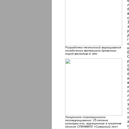
Разработка технологий выращивания
посадочного материала древесных
пород методом in vitro
Ускоренное плантационное
лесовыращивание: 25-летние
культуры ели, выращенные в опытном
лесхозе СПбНИИЛХ «Сиверский лес»