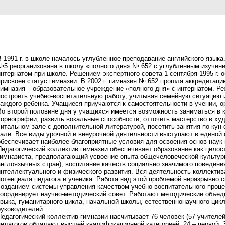
В 1991 г. в школе началось углубленное преподавание английского языка.
№5 реорганизована в школу «полного дня» № 652 с углубленным изучение
интернатом при школе. Решением экспертного совета 1 сентября 1995 г.
присвоен статус гимназии. В 2002 г. гимназия № 652 прошла аккредитаци
Гимназия – образовательное учреждение «полного дня» с интернатом. Р
построить учебно-воспитательную работу, учитывая семейную ситуацию
каждого ребенка. Учащиеся приучаются к самостоятельности в учении, о
Во второй половине дня у учащихся имеется возможность заниматься в 
хореографии, развить вокальные способности, отточить мастерство в ху
читальном зале с дополнительной литературой, посетить занятия по кун
зале. Все виды урочной и внеурочной деятельности выступают в единой
обеспечивает наиболее благоприятные условия для освоения основ наук 
Педагогический коллектив гимназии обеспечивает образование как целос
гимназиста, предполагающий усвоение опыта общечеловеческой культуры
англоязычных стран), воспитание качеств социально значимого поведени
интеллектуального и физического развития. Вся деятельность коллектив
потенциала педагога и ученика. Работа над этой проблемой неразрывно 
созданием системы управления качеством учебно-воспитательного проце
координирует научно-методический совет. Работают методические объеди
языка, гуманитарного цикла, начальной школы, естественнонаучного цик
руководителей.
Педагогический коллектив гимназии насчитывает 76 человек (57 учителей
педагогов обладают высшей квалификационной категорией, 24 – первой. 