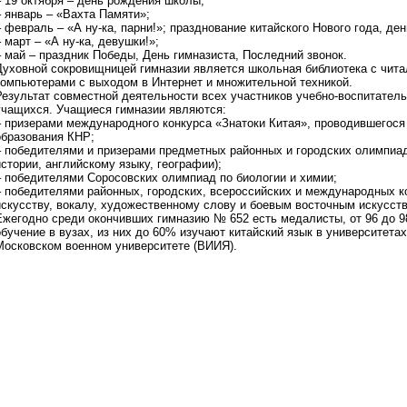
– 19 октября – день рождения школы;
– январь – «Вахта Памяти»;
– февраль – «А ну-ка, парни!»; празднование китайского Нового года, де
– март – «А ну-ка, девушки!»;
– май – праздник Победы, День гимназиста, Последний звонок.
Духовной сокровищницей гимназии является школьная библиотека с чит
компьютерами с выходом в Интернет и множительной техникой.
Результат совместной деятельности всех участников учебно-воспитатель
учащихся. Учащиеся гимназии являются:
– призерами международного конкурса «Знатоки Китая», проводившегося 
образования КНР;
– победителями и призерами предметных районных и городских олимпиад
истории, английскому языку, географии);
– победителями Соросовских олимпиад по биологии и химии;
– победителями районных, городских, всероссийских и международных к
искусству, вокалу, художественному слову и боевым восточным искусст
Ежегодно среди окончивших гимназию № 652 есть медалисты, от 96 до 
обучение в вузах, из них до 60% изучают китайский язык в университет
Московском военном университете (ВИИЯ).