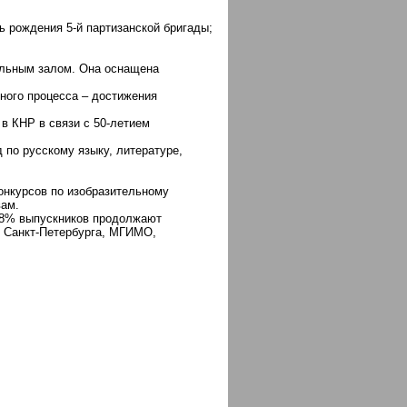
нь рождения 5-й партизанской бригады;
альным залом. Она оснащена
ного процесса – достижения
в КНР в связи с 50-летием
 по русскому языку, литературе,
онкурсов по изобразительному
вам.
98% выпускников продолжают
ах Санкт-Петербурга, МГИМО,