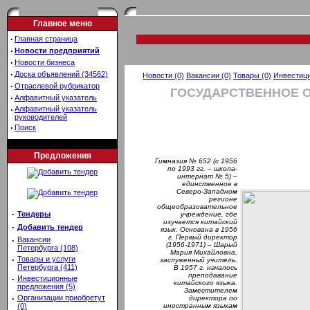
Главное меню
·
Главная страница
·
Новости предприятий
·
Новости бизнеса
·
Доска объявлений (34562)
Новости (0)
Вакансии (0)
Товары (0)
Инвестици
·
Отраслевой рубрикатор
ГОСУДАРСТВЕННОЕ О
·
Алфавитный указатель
·
Алфавитный указатель
руководителей
·
Поиск
Предложения
Гимназия № 652 (с 1956
по 1993 гг. – школа-
интернат № 5) –
единственное в
Северо-Западном
регионе
общеобразовательное
·
Тендеры
учреждение, где
изучается китайский
·
Добавить тендер
язык. Основана в 1956
г. Первый директор
·
Вакансии
(1956-1971) – Шарый
Петербурга (108)
Мария Михайловна,
·
Товары и услуги
заслуженный учитель.
Петербурга (411)
В 1957 г. началось
преподавание
·
Инвестиционные
китайского языка.
предложения (5)
Заместителем
·
Организации приобретут
директора по
(0)
иностранным языкам