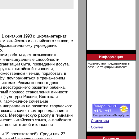
 1 сентября 1993 г. школа-интернат
м китайского и английского языков, с
 образовательному учреждению
ю.
ежим работы дает возможность
Информация
 и индивидуальные способности
Количество предприятий в
рганизации быта, проведении досуга.
базе на текущий момент:
кружках китайской живописи,
дожественном чтении, поработать в
-фу, поупражняться в тренажерном
 системе. Режим «полного дня»
и всестороннего развития ребенка.
тный процесс становления личности
 (культуры России, Востока и
я, гармоничное сочетание
а направлена на развитие творческого
связана с качеством преподавания и
сса. Методическую работу в гимназии
нения китайского языка, английского
·
Статистика
ла, воспитателей и классных
·
Ссылки
 и 19 воспитателей). Среди них 27
Знаки «Отличник народного