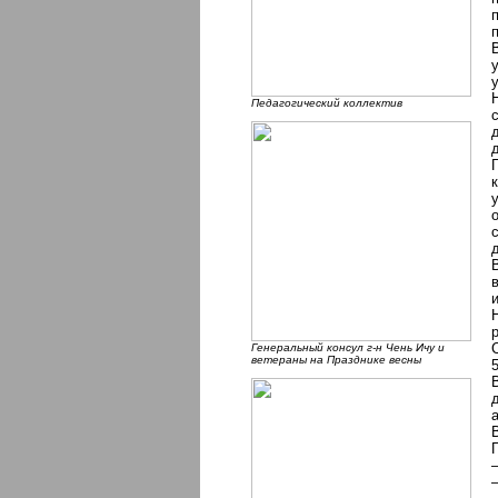
Педагогический коллектив
Генеральный консул г-н Чень Ичу и
ветераны на Празднике весны