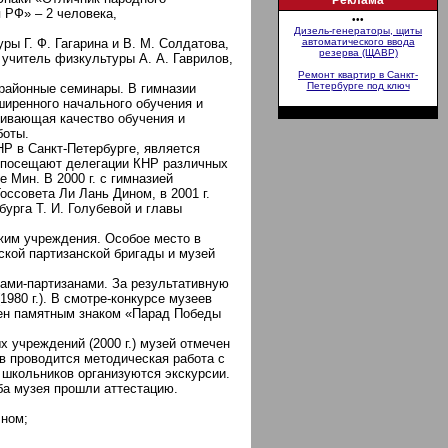
Реклама
 РФ» – 2 человека,
•••
Дизель-генераторы, щиты
ры Г. Ф. Гагарина и В. М. Солдатова,
автоматического ввода
резерва (ЩАВР)
, учитель физкультуры А. А. Гаврилов,
Ремонт квартир в Санкт-
Петербурге под ключ
 районные семинары. В гимназии
иренного начального обучения и
живающая качество обучения и
боты.
Р в Санкт-Петербурге, является
 посещают делегации КНР различных
 Мин. В 2000 г. с гимназией
ссовета Ли Лань Дином, в 2001 г.
урга Т. И. Голубевой и главы
жим учреждения. Особое место в
ской партизанской бригады и музей
нами-партизанами. За результативную
980 г.). В смотре-конкурсе музеев
жден памятным знаком «Парад Победы
 учреждений (2000 г.) музей отмечен
в проводится методическая работа с
школьников организуются экскурсии.
оба музея прошли аттестацию.
чном;