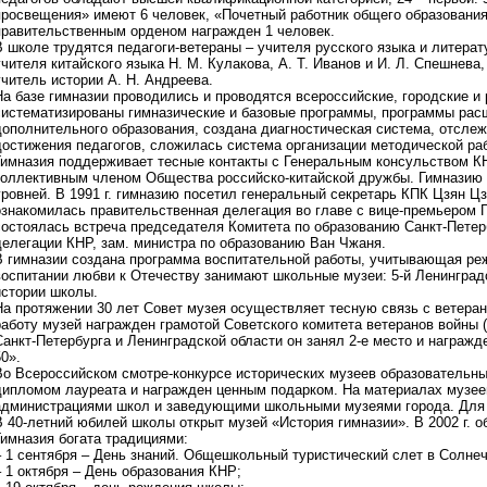
просвещения» имеют 6 человек, «Почетный работник общего образования
правительственным орденом награжден 1 человек.
В школе трудятся педагоги-ветераны – учителя русского языка и литерату
учителя китайского языка Н. М. Кулакова, А. Т. Иванов и И. Л. Спешнева
учитель истории А. Н. Андреева.
На базе гимназии проводились и проводятся всероссийские, городские и
систематизированы гимназические и базовые программы, программы расш
дополнительного образования, создана диагностическая система, отсле
достижения педагогов, сложилась система организации методической ра
Гимназия поддерживает тесные контакты с Генеральным консульством КН
коллективным членом Общества российско-китайской дружбы. Гимназию
уровней. В 1991 г. гимназию посетил генеральный секретарь КПК Цзян Цзе
ознакомилась правительственная делегация во главе с вице-премьером Го
состоялась встреча председателя Комитета по образованию Санкт-Петерб
делегации КНР, зам. министра по образованию Ван Чжаня.
В гимназии создана программа воспитательной работы, учитывающая ре
воспитании любви к Отечеству занимают школьные музеи: 5-й Ленинград
истории школы.
На протяжении 30 лет Совет музея осуществляет тесную связь с ветера
работу музей награжден грамотой Советского комитета ветеранов войны (1
Санкт-Петербурга и Ленинградской области он занял 2-е место и награ
50».
Во Всероссийском смотре-конкурсе исторических музеев образовательных
дипломом лауреата и награжден ценным подарком. На материалах музее
администрациями школ и заведующими школьными музеями города. Для 
В 40-летний юбилей школы открыт музей «История гимназии». В 2002 г. 
Гимназия богата традициями:
– 1 сентября – День знаний. Общешкольный туристический слет в Солне
– 1 октября – День образования КНР;