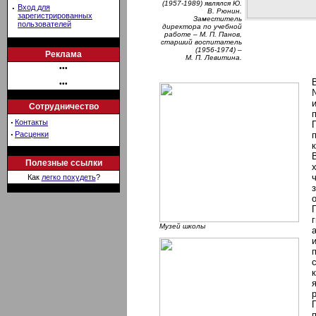
(1957-1989) являлся Ю.
·
Вход для
В. Рюнин.
зарегистрированных
Заместитель
пользователей
директора по учебной
работе – М. П. Панов,
старший воспитатель
(1956-1974) –
Реклама
М. П. Левитина.
•••
•••
Сотрудничество
·
Контакты
·
Расценки
Полезные ссылки
Как
легко похудеть
?
Музей школы