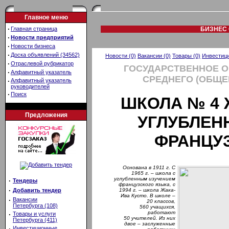
Главное меню
·
Главная страница
БИЗНЕС 
·
Новости предприятий
·
Новости бизнеса
·
Доска объявлений (34562)
Новости (0)
Вакансии (0)
Товары (0)
Инвестици
·
Отраслевой рубрикатор
ГОСУДАРСТВЕННОЕ 
·
Алфавитный указатель
СРЕДНЕГО (ОБЩЕ
·
Алфавитный указатель
руководителей
·
Поиск
ШКОЛА № 4 
Предложения
УГЛУБЛЕН
ФРАНЦУ
Основана в 1911 г. С
1965 г. – школа с
углубленным изучением
·
Тендеры
французского языка, с
·
Добавить тендер
1994 г. – школа Жака-
Ива Кусто. В школе –
·
Вакансии
20 классов,
Петербурга (108)
560 учащихся,
работают
·
Товары и услуги
50 учителей. Из них
Петербурга (411)
двое – заслуженные
·
Инвестиционные