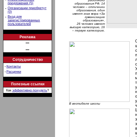
работники
предложения (5)
образования РФ, 14
человек – отличники
·
Организации приобретут
образования, один
(0)
имеет знак мэра «За
·
Вход для
гуманизацию
зарегистрированных
образования»,
пользователей
26 человек имеют
высшую категорию, 16
– первую категорию.
Реклама
•••
•••
Сотрудничество
·
Контакты
·
Расценки
Полезные ссылки
Как
эффективно похудеть
?
В вестибюле школы