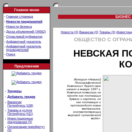
Главное меню
·
Главная страница
БИЗНЕС 
·
Новости предприятий
·
Новости бизнеса
·
Доска объявлений (34562)
Новости (0)
Вакансии (0)
Товары (0)
Инвестици
·
Отраслевой рубрикатор
ОБЩЕСТВО С ОГРАН
·
Алфавитный указатель
·
Алфавитный указатель
руководителей
НЕВСКАЯ П
·
Поиск
К
Предложения
История «Невской
Полиграфической
Компании» берет свое
начало в январе 1997 г.
·
Тендеры
Компания появилась не
просто как поставщик
·
Добавить тендер
бумаги и картона, но
·
Вакансии
как поставщик и
Петербурга (108)
пропагандист новых
материалов,
·
Товары и услуги
соответствующих
Петербурга (411)
мировой «упаковочной
·
Инвестиционные
моде».
предложения (5)
·
Организации приобретут
(0)