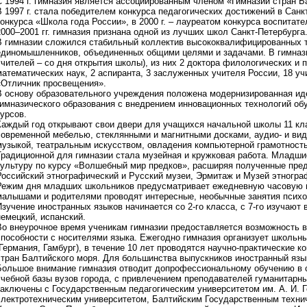
С 1994 г. гимназия является ассоциированным членом «Гимназий стран Б
В 1997 г. стала победителем конкурса педагогических достижений в Санкт
конкурса «Школа года России», в 2000 г. – лауреатом конкурса воспитат
2000–2001 гг. гимназия признана одной из лучших школ Санкт-Петербурга
В гимназии сложился стабильный коллектив высококвалифицированных т
единомышленников, объединенных общими целями и задачами. В гимнази
учителей – со дня открытия школы), из них 2 доктора филологических и 
математических наук, 2 аспиранта, 3 заслуженных учителя России, 18 у
«Отличник просвещения».
В основу образовательного учреждения положена модернизированная иде
гимназического образования с внедрением инновационных технологий об
курсов.
Каждый год открывают свои двери для учащихся начальной школы 11 кл
современной мебелью, стеклянными и магнитными досками, аудио- и вид
музыкой, театральным искусством, овладения компьютерной грамотност
Традиционной для гимназии стала музейная и кружковая работа. Младш
культуру по курсу «Волшебный мир предков», расширяя полученные пре
Российский этнографический и Русский музеи, Эрмитаж и Музей этногра
Режим дня младших школьников предусматривает ежедневную часовую п
малышами и родителями проводят интересные, необычные занятия психо
Изучение иностранных языков начинается со 2-го класса, с 7-го изучают 
немецкий, испанский.
Во внеурочное время ученикам гимназии предоставляется возможность в
способности с носителями языка. Ежегодно гимназия организует школьн
(Германия, Гамбург), в течение 10 лет проводятся научно-практические 
стран Балтийского моря. Для большинства выпускников иностранный язы
Большое внимание гимназия отводит допрофессиональному обучению в 
учебной базы вузов города, с привлечением преподавателей гуманитарны
заключены с Государственным педагогическим университетом им. А. И. 
электротехническим университетом, Балтийским Государственным технич