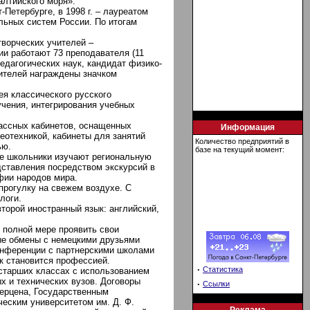
алтийского моря».
-Петербурге, в 1998 г. – лауреатом
ельных систем России. По итогам
.
ворческих учителей –
и работают 73 преподавателя (11
педагогических наук, кандидат физико-
чителей награждены значком
я классического русского
учения, интегрирования учебных
ассных кабинетов, оснащенных
Информация
еотехникой, кабинеты для занятий
Количество предприятий в
ью.
базе на текущий момент:
ие школьники изучают региональную
дставления посредством экскурсий в
фии народов мира.
рогулку на свежем воздухе. С
логи.
второй иностранный язык: английский,
 полной мере проявить свои
ые обмены с немецкими друзьями
конференции с партнерскими школами
к становится профессией.
·
Статистика
старших классах с использованием
х и технических вузов. Договоры
·
Ссылки
Герцена, Государственным
еским университетом им. Д. Ф.