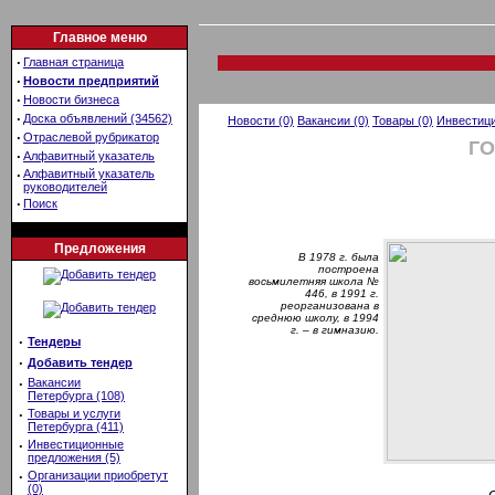
Главное меню
·
Главная страница
·
Новости предприятий
·
Новости бизнеса
·
Доска объявлений (34562)
Новости (0)
Вакансии (0)
Товары (0)
Инвестици
·
Отраслевой рубрикатор
Г
·
Алфавитный указатель
·
Алфавитный указатель
руководителей
·
Поиск
Предложения
В 1978 г. была
построена
восьмилетняя школа №
446, в 1991 г.
реорганизована в
среднюю школу, в 1994
г. – в гимназию.
·
Тендеры
·
Добавить тендер
·
Вакансии
Петербурга (108)
·
Товары и услуги
Петербурга (411)
·
Инвестиционные
предложения (5)
·
Организации приобретут
(0)