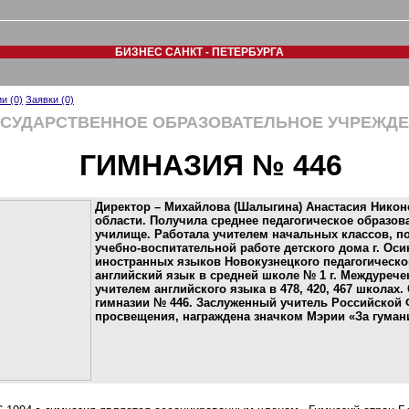
БИЗНЕС САНКТ - ПЕТЕРБУРГА
и (0)
Заявки (0)
ОСУДАРСТВЕННОЕ ОБРАЗОВАТЕЛЬНОЕ УЧРЕЖД
ГИМНАЗИЯ № 446
Директор – Михайлова (Шалыгина) Анастасия Никон
области. Получила среднее педагогическое образо
училище. Работала учителем начальных классов, по
учебно-воспитательной работе детского дома г. Осин
иностранных языков Новокузнецкого педагогическог
английский язык в средней школе № 1 г. Междуреченс
учителем английского языка в 478, 420, 467 школах.
гимназии № 446. Заслуженный учитель Российской 
просвещения, награждена значком Мэрии «За гуман