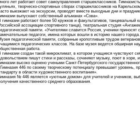
много лет работает совет самоуправления старшеклассников. Гимназист
гуляньях, творческо-спортивных сборах старшеклассников на Карельском
часто выезжают на экскурсии, проводят вместе выходные дни и праздни
гимназии выпускают собственный альманах «Сова».
В гимназии работают более 50 кружков и факультативов, танцевальный кл
Российской ассоциации спортивного танца), театральная студия «Ангаже
педагогической памяти. «Учителями славится Россия, ученики приносят с
замечательные педагоги, имена которых вошли в историю нашего города
Музея педагогической памяти, собранные кропотливым трудом ветеранов-
учащимися педагогических классов. На базе музея ведется обширная на
общественная работа.
В гимназии создан такой микроклимат, в котором учащиеся чувствуют се
удовольствием пишут стихи и рассказы, сочиняют музыку, поют в хоре, 
гимназии высоко оценено учеными Санкт-Петербургского государственног
«Гимназия 446 по своему творческому потенциалу превышает уровень, 
стандарту в области художественного воспитания».
Гимназия № 446 является «уютным домом» для учителей и учеников, вы
получения качественного среднего образования.