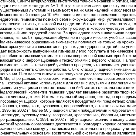
Устинова, Санкт-Петербургским институтом точной механики и оптики, И
педагогическим колледжем № 1. Выпускники гимназии при поступлении в
существенными льготами и занимаются на их базе научной и исследоват
По многолетней традиции 10 «А» класс является одновременно педагоги
педагогики, гимназисты познают себя и окружающий мир, устанавливают 
вступлению в жизнь, в которой им предстоит быть если не педагогами, т
каждый юный педагог выбирает себе ту сферу, в которой чувствует себя
загородный или городской лагеря. За прошедшее время начальную педаг
человек, из них 87 продолжили обучение в педагогических учебных заве
Политехническое образование гимназисты получают не только на уроках,
Некоторые ученики занимаются в группах для одаренных детей при униве
дает возможность выпускникам гимназии легко поступать в технические в
Три кабинета гимназии укомплектованы современной компьютерной техни
знакомиться с информационными технологиями с первого класса. На про
занимается компьютеризацией учебного процесса, что позволяет ученик
среды и выполнять сложные работы. С 8-го класса учащиеся гимназии и
окончании 11-го класса выпускники получают удостоверение о приобрет
ЭВМ», «Программист-оператор». Гимназия является пользователем сети In
mail, который активно используется для связи с друзьями и коллегами 
дисциплин учащимся помогает школьная библиотека с читальным залом.
Педагогический коллектив гимназии уделяет внимание развитию творческ
талантливыми детьми. Интеллектуальный марафон, ежегодно проводимый
способных учащихся, которые являются победителями предметных олимп
районного, городского, вузовского, всероссийского, а также заочных оли
С 1996 по 2002 гг. более 50 учащихся стали победителями и лауреатами 
литературе, русскому языку, географии, краеведению, биологии, матема
программированию. С 1991 по 2002 гг. 50 учащихся окончили школу с зол
Высокий уровень образования достигается и благодаря хорошо отлаженн
взаимопониманию между участниками воспитательного процесса: учител
Концептуальными основами воспитательной системы гимназии являются 