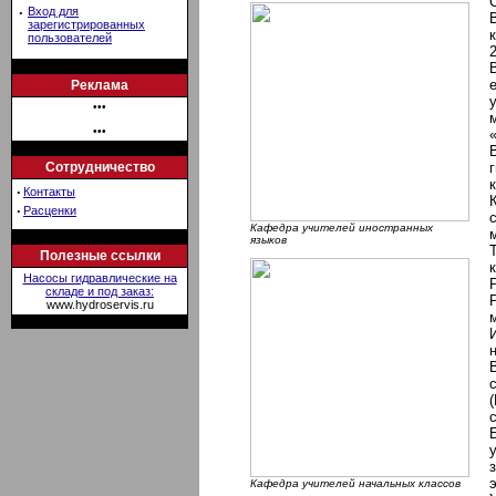
·
Вход для
зарегистрированных
пользователей
Реклама
•••
•••
Сотрудничество
·
Контакты
·
Расценки
Кафедра учителей иностранных
языков
Полезные ссылки
Насосы гидравлические на
складе и под заказ:
www.hydroservis.ru
Кафедра учителей начальных классов