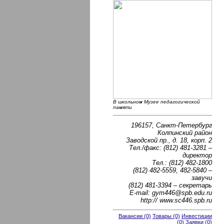
В школьном Музее педагогической
памяти
196157, Санкт-Петербург
Колпинский район
Заводской пр., д. 18, корп. 2
Тел./факс: (812) 481-3281 –
директор
Тел.: (812) 482-1800
(812) 482-5559, 482-5840 –
завучи
(812) 481-3394 – секретарь
E-mail: gym446@spb.edu.ru
http:// www.sc446.spb.ru
Вакансии (0)
Товары (0)
Инвестиции
(0)
Заявки (0)