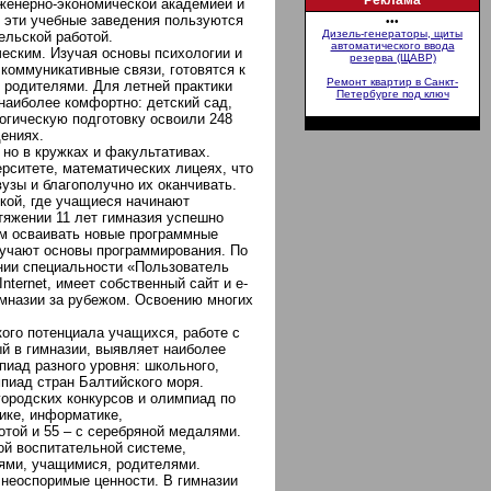
Реклама
нженерно-экономической академией и
 эти учебные заведения пользуются
•••
Дизель-генераторы, щиты
ельской работой.
автоматического ввода
ческим. Изучая основы психологии и
резерва (ЩАВР)
коммуникативные связи, готовятся к
Ремонт квартир в Санкт-
о родителями. Для летней практики
Петербурге под ключ
 наиболее комфортно: детский сад,
огическую подготовку освоили 248
дениях.
 но в кружках и факультативах.
рситете, математических лицеях, что
узы и благополучно их оканчивать.
кой, где учащиеся начинают
тяжении 11 лет гимназия успешно
ам осваивать новые программные
зучают основы программирования. По
ении специальности «Пользователь
ternet, имеет собственный сайт и e-
гимназии за рубежом. Освоению многих
ого потенциала учащихся, работе с
 в гимназии, выявляет наиболее
иад разного уровня: школьного,
мпиад стран Балтийского моря.
городских конкурсов и олимпиад по
тике, информатике,
отой и 55 – с серебряной медалями.
ой воспитательной системе,
ями, учащимися, родителями.
неоспоримые ценности. В гимназии