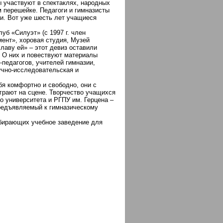
ы участвуют в спектаклях, народных
 перешейке. Педагоги и гимназисты
ки. Вот уже шесть лет учащиеся
уб «Силуэт» (с 1997 г. член
мент», хоровая студия, Музей
лаву ей» – этот девиз оставили
. О них и повествуют материалы
педагогов, учителей гимназии,
учно-исследовательская и
бя комфортно и свободно, они с
играют на сцене. Творчество учащихся
о университета и РГПУ им. Герцена –
предъявляемый к гимназическому
бирающих учебное заведение для