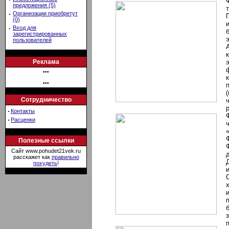
предложения (5)
·
Организации приобретут
(0)
·
Вход для
зарегистрированных
пользователей
Реклама
•••
•••
Сотрудничество
·
Контакты
·
Расценки
Полезные ссылки
Сайт www.pohudet21vek.ru
расскажет как
правильно
похудеть
!