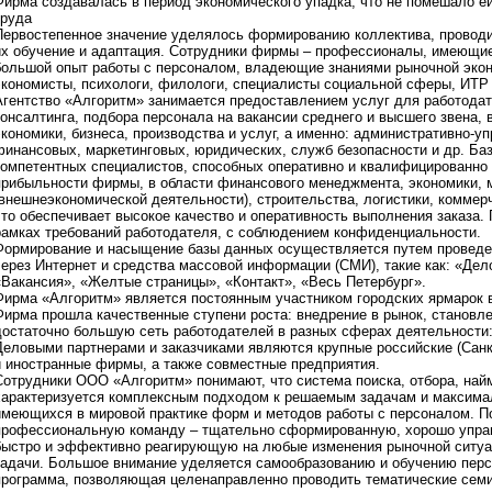
Фирма создавалась в период экономического упадка, что не помешало е
труда
Первостепенное значение уделялось формированию коллектива, проводи
их обучение и адаптация. Сотрудники фирмы – профессионалы, имеющие
большой опыт работы с персоналом, владеющие знаниями рыночной эконо
экономисты, психологи, филологи, специалисты социальной сферы, ИТР 
Агентство «Алгоритм» занимается предоставлением услуг для работодат
консалтинга, подбора персонала на вакансии среднего и высшего звена, 
экономики, бизнеса, производства и услуг, а именно: административно-у
финансовых, маркетинговых, юридических, служб безопасности и др. Ба
компетентных специалистов, способных оперативно и квалифицированно
прибыльности фирмы, в области финансового менеджмента, экономики, 
(внешнеэкономической деятельности), строительства, логистики, коммер
что обеспечивает высокое качество и оперативность выполнения заказа.
рамках требований работодателя, с соблюдением конфиденциальности.
Формирование и насыщение базы данных осуществляется путем проведе
через Интернет и средства массовой информации (СМИ), такие как: «Дел
«Вакансия», «Желтые страницы», «Контакт», «Весь Петербург».
Фирма «Алгоритм» является постоянным участником городских ярмарок 
Фирма прошла качественные ступени роста: внедрение в рынок, становле
достаточно большую сеть работодателей в разных сферах деятельности: 
Деловыми партнерами и заказчиками являются крупные российские (Санкт
и иностранные фирмы, а также совместные предприятия.
Сотрудники ООО «Алгоритм» понимают, что система поиска, отбора, най
характеризуется комплексным подходом к решаемым задачам и максима
имеющихся в мировой практике форм и методов работы с персоналом. П
профессиональную команду – тщательно сформированную, хорошо упр
быстро и эффективно реагирующую на любые изменения рыночной ситу
задачи. Большое внимание уделяется самообразованию и обучению перс
программа, позволяющая целенаправленно проводить тематические семи