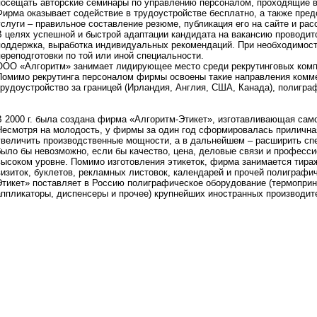
посещать авторские семинары по управлению персоналом, проходящие в
Фирма оказывает содействие в трудоустройстве бесплатно, а также пре
услуги – правильное составление резюме, публикация его на сайте и ра
В целях успешной и быстрой адаптации кандидата на вакансию проводит
поддержка, выработка индивидуальных рекомендаций. При необходимост
переподготовки по той или иной специальности.
ООО «Алгоритм» занимает лидирующее место среди рекрутинговых компа
Помимо рекрутинга персоналом фирмы освоены такие направления комме
трудоустройство за границей (Ирландия, Англия, США, Канада), полигра
В 2000 г. была создана фирма «Алгоритм-Этикет», изготавливающая сам
Несмотря на молодость, у фирмы за один год сформировалась приличная
увеличить производственные мощности, а в дальнейшем – расширить спе
было бы невозможно, если бы качество, цена, деловые связи и професс
высоком уровне. Помимо изготовления этикеток, фирма занимается тира
визиток, буклетов, рекламных листовок, календарей и прочей полиграфи
Этикет» поставляет в Россию полиграфическое оборудование (термоприн
аппликаторы, диспенсеры и прочее) крупнейших иностранных производит