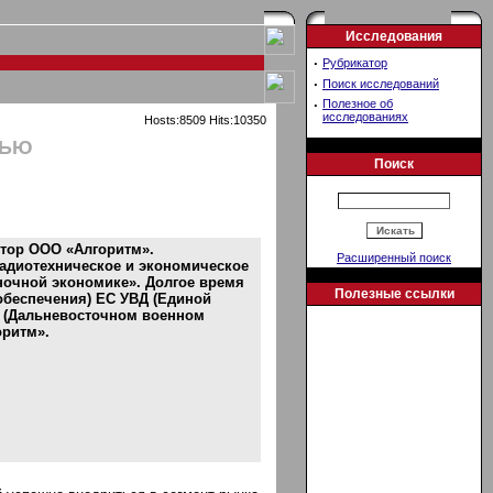
Исследования
·
Рубрикатор
·
Поиск исследований
·
Полезное об
исследованиях
Hosts:8509 Hits:10350
ТЬЮ
Поиск
ктор ООО «Алгоритм».
Расширенный поиск
радиотехническое и экономическое
ночной экономике». Долгое время
Полезные ссылки
обеспечения) ЕС УВД (Единой
 (Дальневосточном военном
оритм».