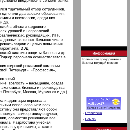
й успешно внедриться в сегмент рынка
лся тщательный отбор сотрудников,
 одно или два высших образования,
мики и психологии, среди них –
и др.
елей в области кадрового
всех уровней и направлений
правленческих, руководящих, ИТР,
за данных включает большое число
 решать задачи с целью повышения
маркетинга, ВЭД
ческой системы защиты бизнеса и др.,
Информация
 Подбор персонала осуществляется в
Количество предприятий в
базе на текущий момент:
ния широкой рекламной кампании
овой Петербург», «Профессия»,
вакансий.
ние, зрелость – насыщение, создав
экономики, бизнеса и производства.
-Петербург, Москва, Мурманск и др.)
ма и адаптации персонала
льным использованием всех
оэтому они представляют собой
·
Статистика
авляемую, самоорганизующуюся,
ации, совместно решающую все
·
Ссылки
онала. Разработана учебная
нары внутри фирмы, а также