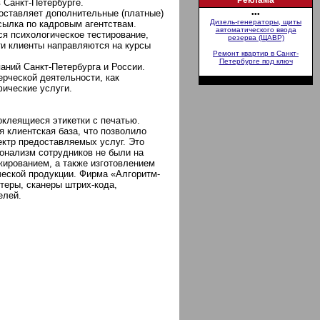
Реклама
 Санкт-Петербурге.
доставляет дополнительные (платные)
•••
Дизель-генераторы, щиты
ссылка по кадровым агентствам.
автоматического ввода
ся психологическое тестирование,
резерва (ЩАВР)
и клиенты направляются на курсы
Ремонт квартир в Санкт-
Петербурге под ключ
ний Санкт-Петербурга и России.
рческой деятельности, как
фические услуги.
оклеящиеся этикетки с печатью.
 клиентская база, что позволило
ктр предоставляемых услуг. Это
ионализм сотрудников не были на
жированием, а также изготовлением
ческой продукции. Фирма «Алгоритм-
теры, сканеры штрих-кода,
елей.