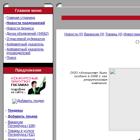
Главное меню
·
Главная страница
·
Новости предприятий
·
Новости бизнеса
·
Доска объявлений (34562)
Новости (0)
Вакансии (0)
Товары (0)
Инвестици
·
Отраслевой рубрикатор
О
·
Алфавитный указатель
·
Алфавитный указатель
руководителей
·
Поиск
Предложения
ООО «Алгоритм» было
создано в 1998 г. как
рекрутинговая
компания.
·
Тендеры
·
Добавить тендер
·
Вакансии
Петербурга (108)
·
Товары и услуги
Петербурга (411)
·
Инвестиционные