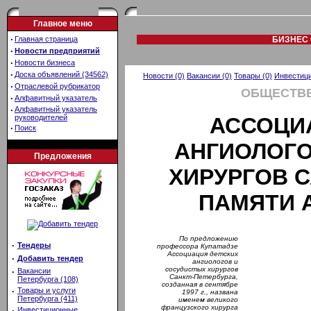
Главное меню
·
Главная страница
БИЗНЕС 
·
Новости предприятий
·
Новости бизнеса
·
Доска объявлений (34562)
Новости (0)
Вакансии (0)
Товары (0)
Инвестици
·
Отраслевой рубрикатор
ОБЩЕСТВЕ
·
Алфавитный указатель
·
Алфавитный указатель
руководителей
АССОЦИ
·
Поиск
АНГИОЛОГО
Предложения
ХИРУРГОВ С
ПАМЯТИ 
По предложению
·
Тендеры
профессора Купатадзе
Ассоциация детских
·
Добавить тендер
ангиологов и
сосудистых хирургов
·
Вакансии
Санкт-Петербурга,
Петербурга (108)
созданная в сентябре
·
Товары и услуги
1997 г., названа
Петербурга (411)
именем великого
французского хирурга
·
Инвестиционные