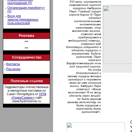
XVI века, основателя
предложения (5)
современной научной
·
Организации приобретут
хирургии Амбруаза
(0)
Паре. Главный хирург
короля Карла IX Паре
·
Вход для
обладал
зарегистрированных
исключительными
пользователей
человеческими
качествами, спас
множество жизней,
помогал всем
Реклама
нуждающимся в
медицинской помощи,
•••
совершил ряд
блестящих открытий в
•••
области хирургии и
акушерства. Будучи
гугенотом, Паре
Сотрудничество
пережил
Варфоломеевскую ночь
·
Контакты
под защитой короля.
·
Расценки
Но когда
благоволивший к
своему хирургу монарх
заговорил о перемене
Полезные ссылки
веры во имя спасения
жизни, Амбруаз Паре
Гидромоторы отечественные
ответил: «Ваше
и импортные поставки из
величество! Я не могу
Санкт-Петербурга от
НПФ
сделать трех вещей:
«ГидроСервис»
сайт
не быть верным
www.hydroservis.ru
вашему величеству, не
быть хирургом и
перестать быть
гугенотом!».