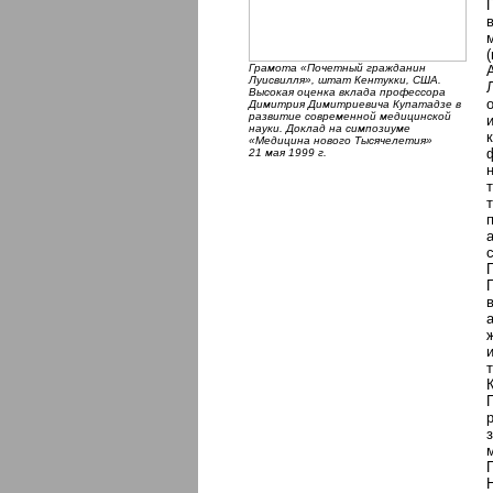
Грамота «Почетный гражданин
Луисвилля», штат Кентукки, США.
Высокая оценка вклада профессора
Димитрия Димитриевича Купатадзе в
развитие современной медицинской
науки. Доклад на симпозиуме
«Медицина нового Тысячелетия»
21 мая 1999 г.