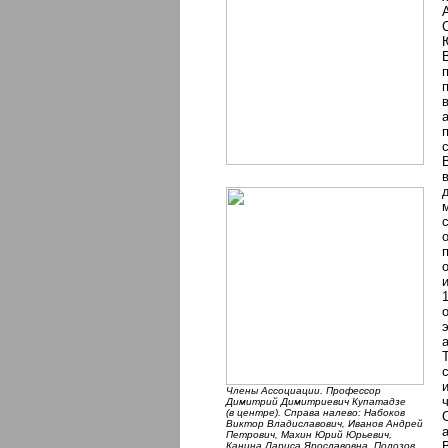
Члены Асcоциации. Профессор
Димитрий Димитриевич Купатадзе
(в центре). Справа налево: Набоков
Виктор Владиславович, Иванов Андрей
Петрович, Махин Юрий Юрьевич,
Канина Лариса Ярославовна, Полозов