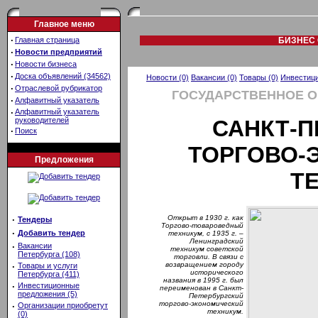
Главное меню
·
Главная страница
БИЗНЕС 
·
Новости предприятий
·
Новости бизнеса
·
Доска объявлений (34562)
Новости (0)
Вакансии (0)
Товары (0)
Инвестици
·
Отраслевой рубрикатор
ГОСУДАРСТВЕННОЕ 
·
Алфавитный указатель
·
Алфавитный указатель
руководителей
САНКТ-П
·
Поиск
ТОРГОВО-
Предложения
Т
Открыт в 1930 г. как
·
Тендеры
Торгово-товароведный
·
Добавить тендер
техникум, с 1935 г. –
Ленинградский
·
Вакансии
техникум советской
Петербурга (108)
торговли. В связи с
возвращением городу
·
Товары и услуги
исторического
Петербурга (411)
названия в 1995 г. был
·
Инвестиционные
переименован в Санкт-
предложения (5)
Петербургский
торгово-экономический
·
Организации приобретут
техникум.
(0)