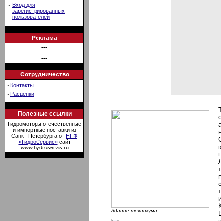
·
Вход для
зарегистрированных
пользователей
Реклама
•••
•••
Сотрудничество
·
Контакты
·
Расценки
Полезные ссылки
Гидромоторы отечественные
и импортные поставки из
Санкт-Петербурга от
НПФ
«ГидроСервис»
сайт
www.hydroservis.ru
Здание техникума