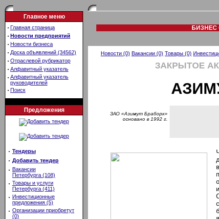
Главное меню
·
Главная страница
БИЗНЕС 
·
Новости предприятий
·
Новости бизнеса
·
Доска объявлений (34562)
Новости (0)
Вакансии (0)
Товары (0)
Инвестици
·
Отраслевой рубрикатор
ЗАКРЫТОЕ А
·
Алфавитный указатель
·
Алфавитный указатель
руководителей
АЗИМ
·
Поиск
Предложения
ЗАО «Азимут Браборк»
основано в 1992 г.
·
Тендеры
·
Добавить тендер
·
Вакансии
Петербурга (108)
·
Товары и услуги
Петербурга (411)
·
Инвестиционные
предложения (5)
·
Организации приобретут
(0)