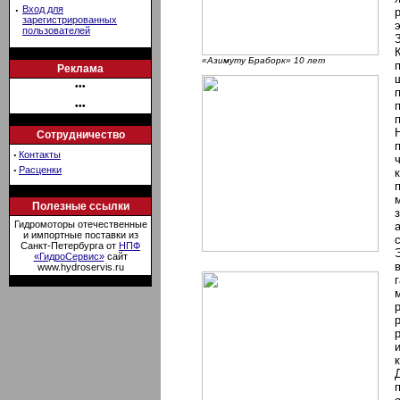
·
Вход для
зарегистрированных
пользователей
«Азимуту Браборк» 10 лет
Реклама
•••
•••
Сотрудничество
·
Контакты
·
Расценки
Полезные ссылки
Гидромоторы отечественные
и импортные поставки из
Санкт-Петербурга от
НПФ
«ГидроСервис»
сайт
www.hydroservis.ru