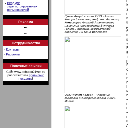
·
Вход для
зарегистрированных
пользователей
Руководящий состав ООО «Атом-
Колор» (слева направо): ген. директор
Реклама
Комиссаров Алексей Анатольевич,
начальник производства Бутузова
•••
Галина Павловна, коммерческий
директор Ли Нина Ирленовна
•••
Сотрудничество
·
Контакты
·
Расценки
Полезные ссылки
Сайт www.pohudet21vek.ru
расскажет как
правильно
похудеть
!
ООО «Атом-Колор» – участник
выставки «Интерлакокраска 2002»,
Москва