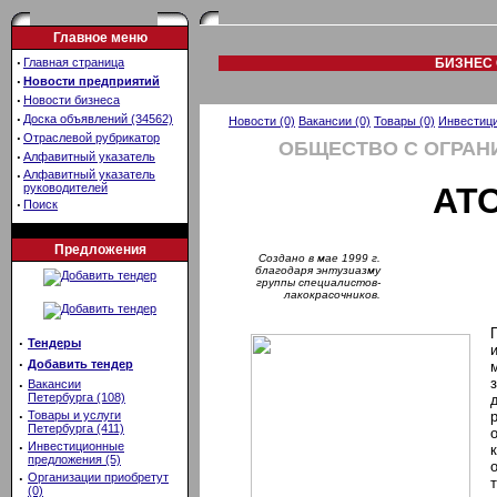
Главное меню
·
Главная страница
БИЗНЕС 
·
Новости предприятий
·
Новости бизнеса
·
Доска объявлений (34562)
Новости (0)
Вакансии (0)
Товары (0)
Инвестици
·
Отраслевой рубрикатор
ОБЩЕСТВО С ОГРАН
·
Алфавитный указатель
·
Алфавитный указатель
руководителей
АТ
·
Поиск
Предложения
Создано в мае 1999 г.
благодаря энтузиазму
группы специалистов-
лакокрасочников.
·
Тендеры
·
Добавить тендер
·
Вакансии
Петербурга (108)
·
Товары и услуги
Петербурга (411)
·
Инвестиционные
предложения (5)
·
Организации приобретут
(0)