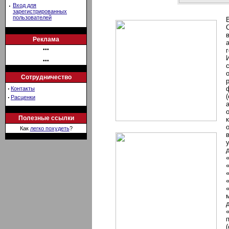
·
Вход для
зарегистрированных
пользователей
Реклама
•••
•••
Сотрудничество
·
Контакты
·
Расценки
Полезные ссылки
Как
легко похудеть
?