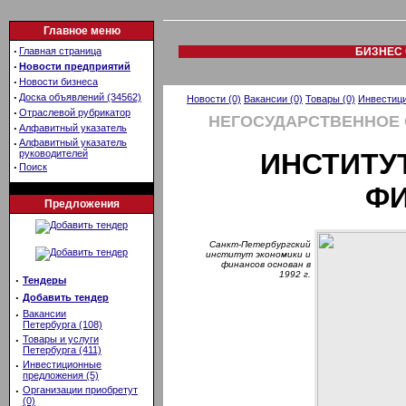
Главное меню
·
Главная страница
БИЗНЕС 
·
Новости предприятий
·
Новости бизнеса
·
Доска объявлений (34562)
Новости (0)
Вакансии (0)
Товары (0)
Инвестици
·
Отраслевой рубрикатор
НЕГОСУДАРСТВЕННОЕ
·
Алфавитный указатель
·
Алфавитный указатель
руководителей
ИНСТИТУ
·
Поиск
Ф
Предложения
Санкт-Петербургский
институт экономики и
финансов основан в
1992 г.
·
Тендеры
·
Добавить тендер
·
Вакансии
Петербурга (108)
·
Товары и услуги
Петербурга (411)
·
Инвестиционные
предложения (5)
·
Организации приобретут
(0)