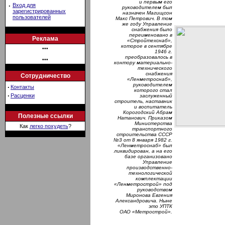
и первым его
·
Вход для
руководителем был
зарегистрированных
назначен Магищсон
пользователей
Макс Петрович. В том
же году Управление
снабжения было
переименовано в
Реклама
«Стройтехснаб»,
которое в сентябре
•••
1946 г.
преобразовалось в
•••
контору материально-
технического
снабжения
Сотрудничество
«Ленметроснаб»,
руководителем
·
Контакты
которого стал
·
Расценки
заслуженный
строитель, наставник
и воспитатель
Корогодский Абрам
Полезные ссылки
Натанович. Приказом
Министерства
Как
легко похудеть
?
транспортного
строительства СССР
№3 от 8 января 1982 г.
«Ленметроснаб» был
ликвидирован, а на его
базе организовано
Управление
производственно-
технологической
комплектации
«Ленметрострой» под
руководством
Миронова Евгения
Александровича. Ныне
это УПТК
ОАО «Метрострой».