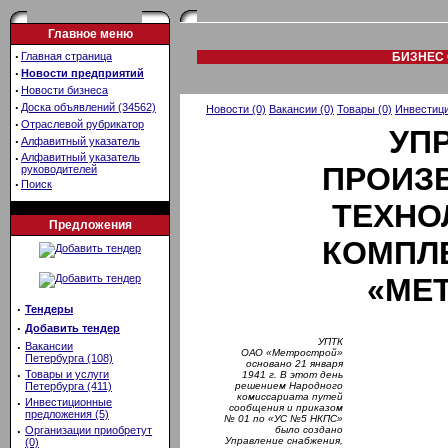
Главное меню
·
Главная страница
БИЗНЕС 
·
Новости предприятий
·
Новости бизнеса
·
Доска объявлений (34562)
Новости (0)
Вакансии (0)
Товары (0)
Инвестици
·
Отраслевой рубрикатор
УП
·
Алфавитный указатель
·
Алфавитный указатель
ПРОИЗ
руководителей
·
Поиск
ТЕХНО
Предложения
КОМПЛ
«МЕ
·
Тендеры
·
Добавить тендер
УПТК
·
Вакансии
ОАО «Метрострой»
Петербурга (108)
основано 21 января
·
Товары и услуги
1941 г. В этот день
Петербурга (411)
решением Народного
комиссариата путей
·
Инвестиционные
сообщения и приказом
предложения (5)
№ 01 по «УС №5 НКПС»
·
Организации приобретут
было создано
Управление снабжения,
(0)