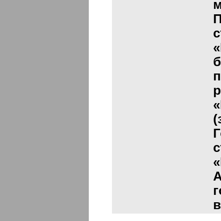
м
П
с
«
б
п
р
«
(
Г
с
«
А
г
в