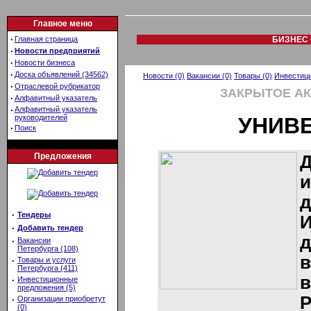
Главное меню
·
Главная страница
БИЗНЕС 
·
Новости предприятий
·
Новости бизнеса
·
Доска объявлений (34562)
Новости (0)
Вакансии (0)
Товары (0)
Инвестици
·
Отраслевой рубрикатор
ЗАКРЫТОЕ А
·
Алфавитный указатель
·
Алфавитный указатель
руководителей
УНИВ
·
Поиск
Предложения
Д
и
д
·
Тендеры
·
Добавить тендер
д
·
Вакансии
Петербурга (108)
в
·
Товары и услуги
Петербурга (411)
в
·
Инвестиционные
предложения (5)
Р
·
Организации приобретут
(0)