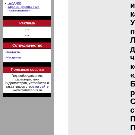
и
·
Вход для
зарегистрированных
пользователей
к
У
Реклама
п
•••
•••
Л
Сотрудничество
д
·
Контакты
ч
·
Расценки
к
Полезные ссылки
«
Гидрооборудование,
характеристики
гидромоторов, устройство и
заказ гидромотора
на сайте
www.hydroservis.ru
р
О
с
П
П