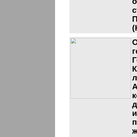
о
с
П
(
О
г
Г
К
л
А
к
и
п
ж