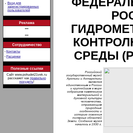
ФЕДЕРАЛ
·
Вход для
зарегистрированных
пользователей
РО
Реклама
ГИДРОМЕ
•••
•••
КОНТРОЛ
Сотрудничество
СРЕДЫ (
·
Контакты
·
Расценки
Полезные ссылки
Российский
Сайт www.pohudet21vek.ru
государственный музей
расскажет как
правильно
Арктики и Антарктики
похудеть
!
является
единственным в России
и крупнейшим в мире
собранием памятников
материальной и
духовной культуры
человечества,
отражающим
природные
особенности и
историю освоения
полярных областей
Земли. Создание музея
началось в 1930 г.