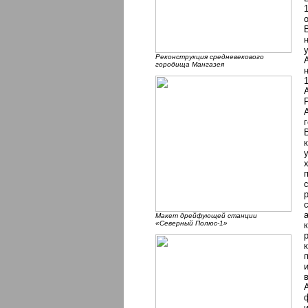
Реконструкция средневекового
городища Мангазея
Макет дрейфующей станции
«Северный Полюс-1»