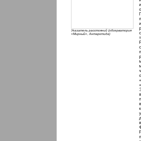
Указатель расстояний (обсерватория
«Мирный», Антарктида)
т