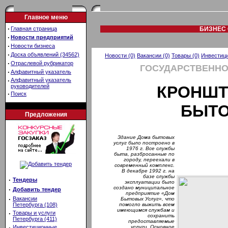
Главное меню
·
Главная страница
БИЗНЕС 
·
Новости предприятий
·
Новости бизнеса
·
Доска объявлений (34562)
Новости (0)
Вакансии (0)
Товары (0)
Инвестици
·
Отраслевой рубрикатор
ГОСУДАРСТВЕННО
·
Алфавитный указатель
·
Алфавитный указатель
руководителей
КРОНШТ
·
Поиск
БЫТО
Предложения
Здание Дома бытовых
услуг было построено в
1976 г. Все службы
быта, разбросанные по
городу, переехали в
современный комплекс.
В декабре 1992 г. на
базе службы
·
Тендеры
эксплуатации было
создано муниципальное
·
Добавить тендер
предприятие «Дом
·
Вакансии
Бытовых Услуг», что
Петербурга (108)
помогло выжить всем
имеющимся службам и
·
Товары и услуги
сохранить
Петербурга (411)
предоставляемые
·
Инвестиционные
услуги. Основное