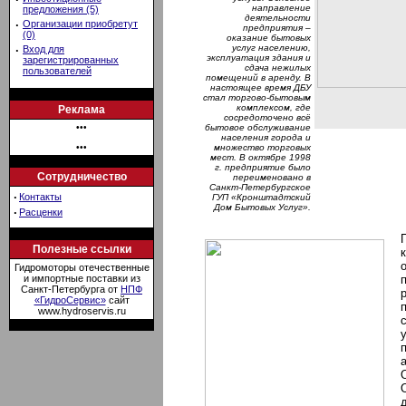
направление
предложения (5)
деятельности
·
Организации приобретут
предприятия –
(0)
оказание бытовых
услуг населению,
·
Вход для
эксплуатация здания и
зарегистрированных
сдача нежилых
пользователей
помещений в аренду. В
настоящее время ДБУ
стал торгово-бытовым
комплексом, где
Реклама
сосредоточено всё
•••
бытовое обслуживание
населения города и
•••
множество торговых
мест. В октябре 1998
г. предприятие было
Сотрудничество
переименовано в
Санкт-Петербургское
·
Контакты
ГУП «Кронштадтский
Дом Бытовых Услуг».
·
Расценки
Полезные ссылки
Гидромоторы отечественные
и импортные поставки из
Санкт-Петербурга от
НПФ
«ГидроСервис»
сайт
www.hydroservis.ru