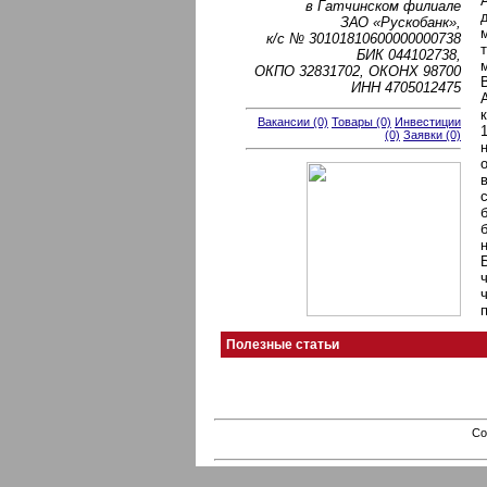
в Гатчинском филиале
ЗАО «Рускобанк»,
к/с № 30101810600000000738
БИК 044102738,
ОКПО 32831702, ОКОНХ 98700
ИНН 4705012475
Вакансии (0)
Товары (0)
Инвестиции
(0)
Заявки (0)
Полезные статьи
Co