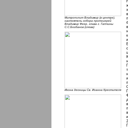
Митрополит Владимир (в центре),
настоятель собора протоиерей
Владимир Феер, глава г. Гатчины
С.С.Богданов (слева)
Икона десницы Cв. Иоанна Крестителя