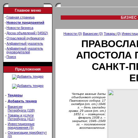
Главное меню
·
Главная страница
БИЗНЕС 
·
Новости предприятий
·
Новости бизнеса
·
Доска объявлений (34562)
Новости (0)
Вакансии (0)
Товары (0)
Инвестици
·
Отраслевой рубрикатор
ПРАВОСЛА
·
Алфавитный указатель
·
Алфавитный указатель
АПОСТОЛА П
руководителей
·
Поиск
САНКТ-П
Предложения
Е
Четыре важные даты
·
Тендеры
объединяют историю
·
Павловского собора: 17
Добавить тендер
октября (ст. ст.) 1846
·
Вакансии
г. – день закладки
Петербурга (108)
храма; 29 июня (ст. ст.)
1852 г. – освящение;
·
Товары и услуги
февраль 1938 г. –
Петербурга (411)
закрытие; 1946–1949
·
Инвестиционные
гг. – послевоенное
предложения (5)
восстановление.
·
Организации приобретут
(0)