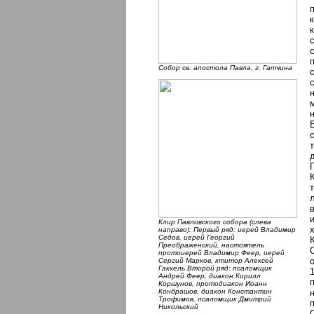
Собор cв. апостола Павла, г. Гатчина
Клир Павловского собора (слева
направо): Первый ряд: иерей Владимир
Седов, иерей Георгий
Преображенский, настоятель
протоиерей Владимир Феер, иерей
Сергий Марков, ктитор Алексей
Гаккель Второй ряд: псаломщик
1
Андрей Феер, диакон Кирилл
Коршунов, протодиакон Иоанн
Кондрашов, диакон Константин
Трофимов, псаломщик Дмитрий
Никольский