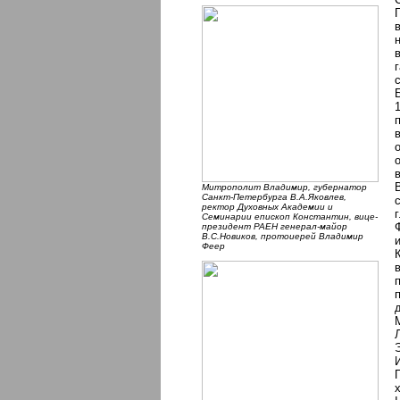
Митрополит Владимир, губернатор
Санкт-Петербурга В.А.Яковлев,
ректор Духовных Академии и
Семинарии епископ Константин, вице-
президент РАЕН генерал-майор
В.С.Новиков, протоиерей Владимир
Феер