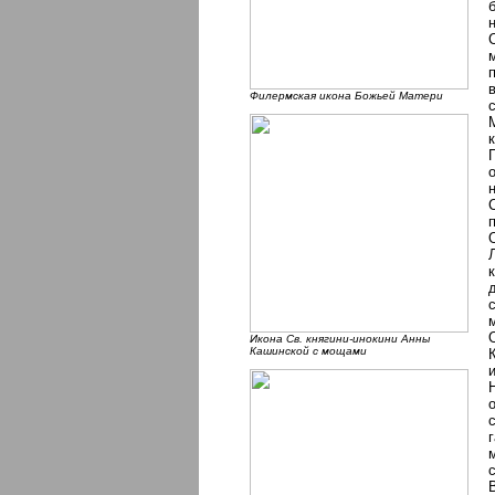
Филермская икона Божьей Матери
Икона Cв. княгини-инокини Анны
Кашинской с мощами