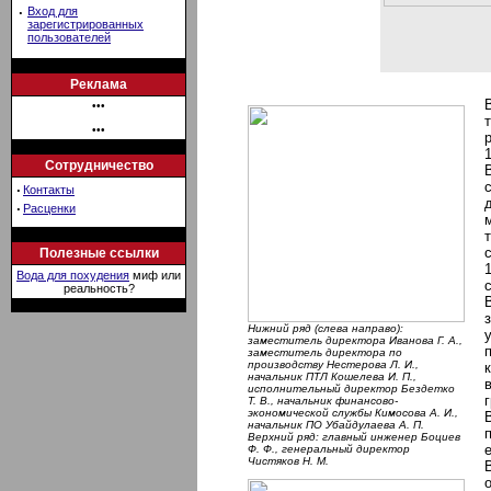
·
Вход для
зарегистрированных
пользователей
Реклама
•••
•••
Сотрудничество
·
Контакты
·
Расценки
Полезные ссылки
Вода для похудения
миф или
реальность?
Нижний ряд (слева направо):
заместитель директора Иванова Г. А.,
заместитель директора по
производству Нестерова Л. И.,
начальник ПТЛ Кошелева И. П.,
исполнительный директор Бездетко
Т. В., начальник финансово-
экономической службы Кимосова А. И.,
начальник ПО Убайдулаева А. П.
Верхний ряд: главный инженер Боциев
Ф. Ф., генеральный директор
Чистяков Н. М.