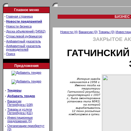
Главное меню
·
Главная страница
БИЗНЕС 
·
Новости предприятий
·
Новости бизнеса
·
Доска объявлений (34562)
Новости (4)
Вакансии (0)
Товары (0)
Инвестици
·
Отраслевой рубрикатор
ЗАКРЫТОЕ А
·
Алфавитный указатель
·
Алфавитный указатель
руководителей
ГАТЧИНСКИ
·
Поиск
Предложения
История завода
начинается в 1958 г.
Именно тогда на
территории
·
Тендеры
Гатчинской реалбазы,
существующей с 1937
·
Добавить тендер
г., была смонтирована
·
Вакансии
установка типа МУКЗ,
Петербурга (108)
на которой
вырабатывалось
·
Товары и услуги
12 тонн россыпных
Петербурга (411)
комбикормов в сутки.
·
Инвестиционные
предложения (5)
·
Организации приобретут
(0)