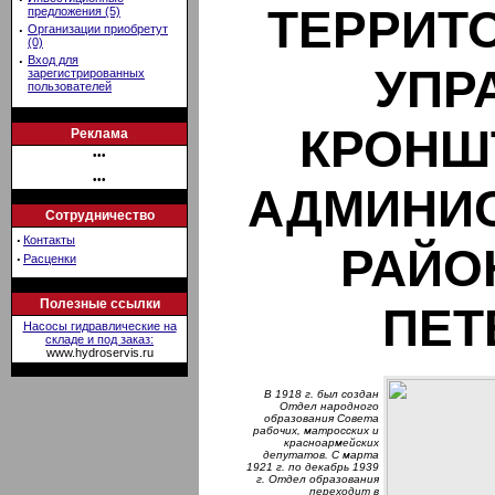
ТЕРРИТ
предложения (5)
·
Организации приобретут
(0)
·
Вход для
УПР
зарегистрированных
пользователей
КРОНШ
Реклама
•••
•••
АДМИНИ
Сотрудничество
·
Контакты
РАЙО
·
Расценки
Полезные ссылки
ПЕТ
Насосы гидравлические на
складе и под заказ:
www.hydroservis.ru
В 1918 г. был создан
Отдел народного
образования Совета
рабочих, матросских и
красноармейских
депутатов. С марта
1921 г. по декабрь 1939
г. Отдел образования
переходит в