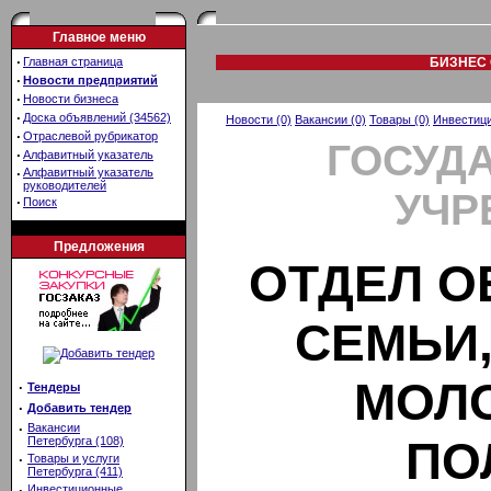
Главное меню
·
Главная страница
БИЗНЕС 
·
Новости предприятий
·
Новости бизнеса
·
Доска объявлений (34562)
Новости (0)
Вакансии (0)
Товары (0)
Инвестици
·
Отраслевой рубрикатор
ГОСУД
·
Алфавитный указатель
·
Алфавитный указатель
руководителей
УЧР
·
Поиск
Предложения
ОТДЕЛ О
СЕМЬИ,
МОЛ
·
Тендеры
·
Добавить тендер
·
Вакансии
ПО
Петербурга (108)
·
Товары и услуги
Петербурга (411)
·
Инвестиционные