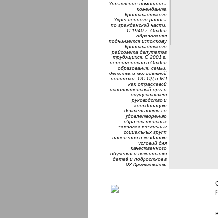
Управление помощника
коменданта
Кронштадтского
Укрепленного района
по гражданской части.
С 1940 г. Отдел
образования
подчиняется исполкому
Кронштадтского
райсовета депутатов
трудящихся. С 2001 г.
переименован в Отдел
образования, семьи,
детства и молодежной
политики. ОО СД и МП
как отраслевой
исполнительный орган
осуществляет
руководство и
координацию
деятельности по
удовлетворению
образовательных
запросов различных
социальных групп
населения и созданию
условий для
качественного
обучения и воспитания
детей и подростков в
ОУ Кронштадта.