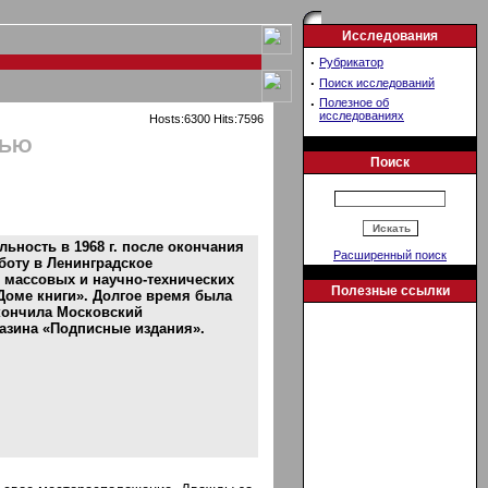
Исследования
·
Рубрикатор
·
Поиск исследований
·
Полезное об
исследованиях
Hosts:6300 Hits:7596
ТЬЮ
Поиск
ьность в 1968 г. после окончания
Расширенный поиск
аботу в Ленинградское
 массовых и научно-технических
Полезные ссылки
Доме книги». Долгое время была
окончила Московский
газина «Подписные издания».