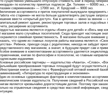
что существенно уменьшало отпускную стоимость книг в период гипери
рекордов» по количеству принятых подписок: Дж. Толкиен — 60000 экз.,
глазами современников» — 17000 экз., И. Бродский — 9000 экз.
Увеличение ассортимента и приток покупателей вынуждали предпринять 
Работа «по старинке» не могла больше удовлетворять растущие запросы
решение ввести «открытый доступ». Как в цепочке — звено за звеном —
капитальный ремонт здания, реконструкция торговых залов и подсобных
учета, расширение ассортимента.
Гордостью магазина являются отделы «Книги для детей» и «Весь мир к
В магазине мало случайных посетителей. Сюда приходят настоящие знат
сохраняется семейная преемственность. В магазине большое внимание у
сказать, что одним из главных лозунгов работы магазина является: «Сво
детства». Ребенок, приходя сюда с родителями, никогда не забудет ярког
представленного ему магазином, а значит, в будущем придет сам и прив
Особое внимание в комплектовании ассортимента уделяется энциклопед
справочникам, книгам по философии и психологии, но главным направле
подписными изданиями.
Основные российские партнеры — издательства «Аванта», «Слово», «Во
Дальнейшие преобразования торговых площадей будут осуществляться д
«Иностранная книга» (совместно с Франкфуртской оптовой книжной базо
наименований), «Литература по юриспруденции и экономике».
Один из основных сдерживающих факторов в комплектовании ассортиме
тематическим планам издательств. Получение сведений в Российской к
книгам является чрезвычайно дорогостоящим делом. Поэтому при заказе
только на отрывочные сведения в средствах массовой информации, свед
интуицию.