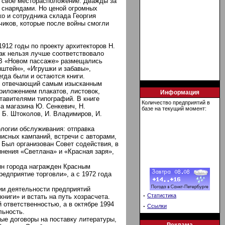
 свое месторасположение. Дважды за
 снарядами. Но ценой огромных
о и сотрудника склада Георгия
чиков, которые после войны смогли
1912 годы по проекту архитекторов Н.
как нельзя лучше соответствовало
. В «Новом пассаже» размещались
штейн», «Игрушки и забавы»,
гда были и остаются книги.
й, отвечающий самым изысканным
приложением плакатов, листовок,
Информация
тавителями типографий. В книге
Количество предприятий в
а магазина Ю. Сенкевич, Н.
базе на текущий момент:
, Б. Штоколов, И. Владимиров, И.
ологии обслуживания: отправка
исных кампаний, встречи с авторами,
Был организован Совет содействия, в
нения «Светлана» и «Красная заря»,
ин города награжден Красным
едприятие торговли», а с 1972 года
ии деятельности предприятий
·
Статистика
ниги» и встать на путь хозрасчета.
 ответственностью, а в октябре 1994
·
Ссылки
льность.
ые договоры на поставку литературы,