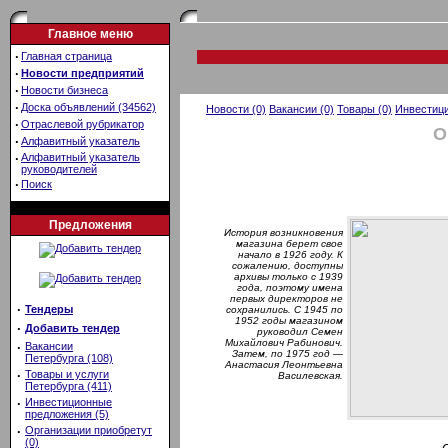
Главное меню
·
Главная страница
·
Новости предприятий
·
Новости бизнеса
·
Доска объявлений (34562)
Новости (0)
Вакансии (0)
Товары (0)
Инвестици
·
Отраслевой рубрикатор
О
·
Алфавитный указатель
·
Алфавитный указатель
руководителей
·
Поиск
Предложения
История возникновения
магазина берет свое
начало в 1926 году. К
сожалению, доступны
архивы только с 1939
года, поэтому имена
первых директоров не
·
Тендеры
сохранились. С 1945 по
1952 годы магазином
·
Добавить тендер
руководил Семен
Михайлович Рабинович.
·
Вакансии
Затем, по 1975 год —
Петербурга (108)
Анастасия Леонтьевна
·
Товары и услуги
Василевская.
Петербурга (411)
·
Инвестиционные
предложения (5)
·
Организации приобретут
(0)