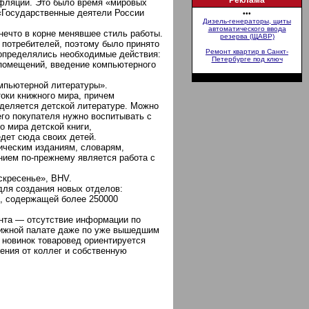
Реклама
нфляции. Это было время «мировых
 «Государственные деятели России
•••
Дизель-генераторы, щиты
автоматического ввода
нечто в корне менявшее стиль работы.
резерва (ЩАВР)
 потребителей, поэтому было принято
Ремонт квартир в Санкт-
 определялись необходимые действия:
Петербурге под ключ
 помещений, введение компьютерного
омпьютерной литературы».
оки книжного мира, причем
деляется детской литературе. Можно
его покупателя нужно воспитывать с
о мира детской книги,
едет сюда своих детей.
ическим изданиям, словарям,
нием по-прежнему является работа с
скресенье», BHV.
ля создания новых отделов:
й, содержащей более 250000
нта — отсутствие информации по
нижной палате даже по уже вышедшим
 новинок товаровед ориентируется
ения от коллег и собственную