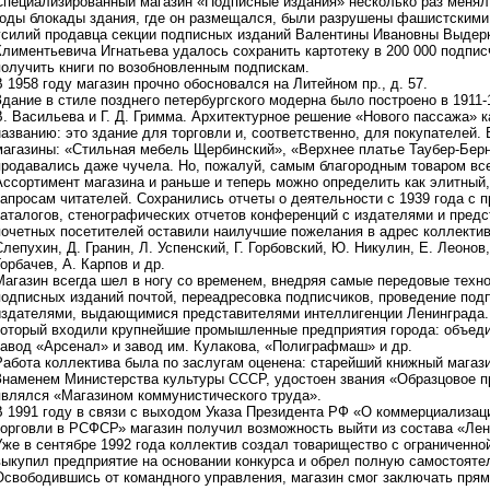
Специализированный магазин «Подписные издания» несколько раз менял
годы блокады здания, где он размещался, были разрушены фашистскими
усилий продавца секции подписных изданий Валентины Ивановны Выдерк
Климентьевича Игнатьева удалось сохранить картотеку в 200 000 подпис
получить книги по возобновленным подпискам.
В 1958 году магазин прочно обосновался на Литейном пр., д. 57.
Здание в стиле позднего петербургского модерна было построено в 1911-
В. Васильева и Г. Д. Гримма. Архитектурное решение «Нового пассажа» 
названию: это здание для торговли и, соответственно, для покупателей
магазины: «Стильная мебель Щербинский», «Верхнее платье Таубер-Берн
продавались даже чучела. Но, пожалуй, самым благородным товаром все
Ассортимент магазина и раньше и теперь можно определить как элитны
запросам читателей. Сохранились отчеты о деятельности с 1939 года с 
каталогов, стенографических отчетов конференций с издателями и предс
почетных посетителей оставили наилучшие пожелания в адрес коллектив
Слепухин, Д. Гранин, Л. Успенский, Г. Горбовский, Ю. Никулин, Е. Леонов
Горбачев, А. Карпов и др.
Магазин всегда шел в ногу со временем, внедряя самые передовые техн
подписных изданий почтой, переадресовка подписчиков, проведение подп
издателями, выдающимися представителями интеллигенции Ленинграда. 
который входили крупнейшие промышленные предприятия города: объеди
завод «Арсенал» и завод им. Кулакова, «Полиграфмаш» и др.
Работа коллектива была по заслугам оценена: старейший книжный магаз
Знаменем Министерства культуры СССР, удостоен звания «Образцовое пр
являлся «Магазином коммунистического труда».
В 1991 году в связи с выходом Указа Президента РФ «О коммерциализац
торговли в РСФСР» магазин получил возможность выйти из состава «Ленк
Уже в сентябре 1992 года коллектив создал товарищество с ограниченной
выкупил предприятие на основании конкурса и обрел полную самостояте
Освободившись от командного управления, магазин смог заключать прям