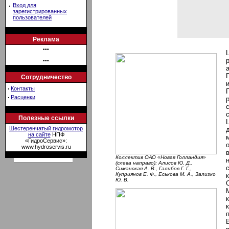
·
Вход для
зарегистрированных
пользователей
Реклама
•••
•••
Сотрудничество
·
Контакты
·
Расценки
Полезные ссылки
Шестеренчатый гидромотор
на сайте
НПФ
«ГидроСервис»:
www.hydroservis.ru
Коллектив ОАО «Новая Голландия»
(слева направо): Алисов Ю. Д.,
Симанская А. В., Галибов Г. Г.,
Куприянов Е. Ф., Еськова М. А., Зализко
Ю. В.