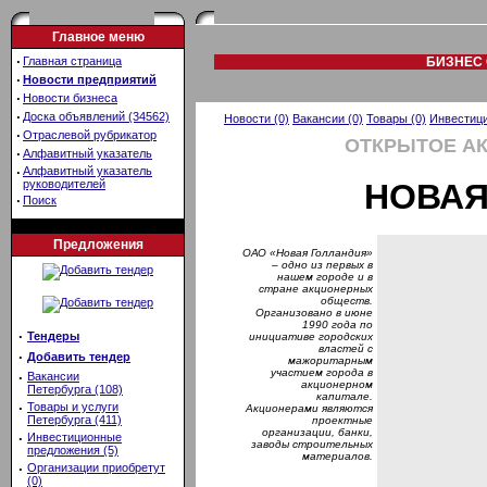
Главное меню
·
Главная страница
БИЗНЕС 
·
Новости предприятий
·
Новости бизнеса
·
Доска объявлений (34562)
Новости (0)
Вакансии (0)
Товары (0)
Инвестици
·
Отраслевой рубрикатор
ОТКРЫТОЕ А
·
Алфавитный указатель
·
Алфавитный указатель
руководителей
НОВАЯ
·
Поиск
Предложения
ОАО «Новая Голландия»
– одно из первых в
нашем городе и в
стране акционерных
обществ.
Организовано в июне
1990 года по
·
Тендеры
инициативе городских
властей с
·
Добавить тендер
мажоритарным
участием города в
·
Вакансии
акционерном
Петербурга (108)
капитале.
·
Товары и услуги
Акционерами являются
Петербурга (411)
проектные
организации, банки,
·
Инвестиционные
заводы строительных
предложения (5)
материалов.
·
Организации приобретут
(0)