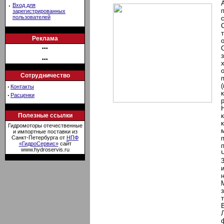
·
Вход для
зарегистрированных
пользователей
Реклама
•••
•••
Сотрудничество
·
Контакты
·
Расценки
Полезные ссылки
Гидромоторы отечественные
и импортные поставки из
Санкт-Петербурга от
НПФ
«ГидроСервис»
сайт
www.hydroservis.ru