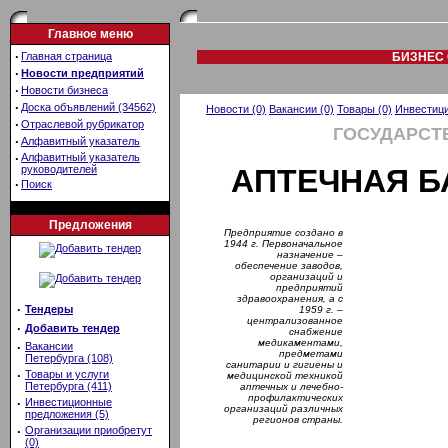
Главное меню
·
Главная страница
БИЗНЕС 
·
Новости предприятий
·
Новости бизнеса
·
Доска объявлений (34562)
Новости (0)
Вакансии (0)
Товары (0)
Инвестици
·
Отраслевой рубрикатор
ГОСУДАРСТ
·
Алфавитный указатель
·
Алфавитный указатель
руководителей
АПТЕЧНАЯ Б
·
Поиск
Предложения
Предприятие создано в
1944 г. Первоначальное
назначение –
обеспечение заводов,
организаций и
предприятий
здравоохранения, а с
·
Тендеры
1959 г. –
централизованное
·
Добавить тендер
снабжение
медикаментами,
·
Вакансии
предметами
Петербурга (108)
санитарии и гигиены и
·
Товары и услуги
медицинской техникой
Петербурга (411)
аптечных и лечебно-
профилактических
·
Инвестиционные
организаций различных
предложения (5)
регионов страны.
·
Организации приобретут
(0)