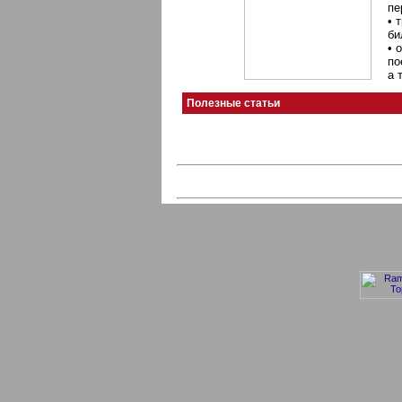
пе
• 
би
• 
по
а 
Полезные статьи