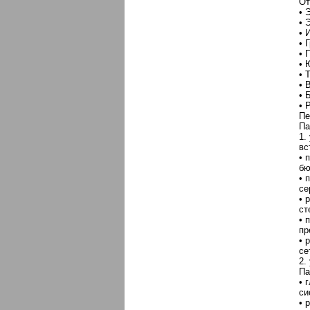
От
• 
• 
• 
• 
• 
• 
• 
• 
• 
• 
Пе
Па
1.
вс
• 
бю
• 
се
• 
ст
• 
пр
• 
се
2.
Па
• 
си
• 