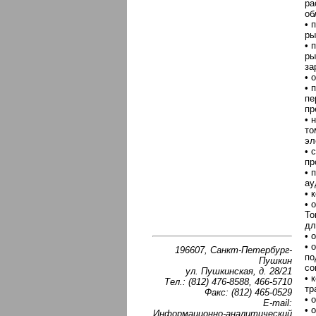
ра
об
• 
ры
• 
ры
за
• 
• 
пе
пр
• 
то
эл
• 
пр
• 
ау
• 
• 
То
дл
• 
• 
196607, Санкт-Петербург-
по
Пушкин
со
ул. Пушкинская, д. 28/21
• 
Тел.: (812) 476-8588, 466-5710
тр
Факс: (812) 465-0529
• 
E-mail:
• 
Информационно-аналитический