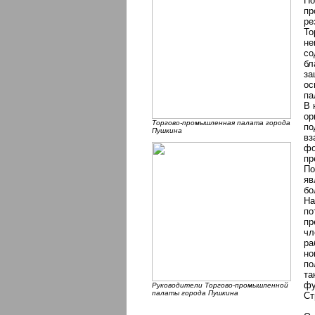
По
пр
ре
То
не
со
бл
за
ос
па
В 
ор
Торгово-промышленная палата города
по
Пушкина
вз
фо
пр
По
яв
бо
На
по
пр
чл
ра
но
по
та
фу
Руководители Торгово-промышленной
палаты города Пушкина
Ст