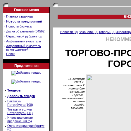
Главное меню
·
Главная страница
БИЗ
·
Новости предприятий
·
Новости бизнеса
·
Доска объявлений (34562)
Новости (0)
Вакансии (0)
Товары (0)
Инвестици
·
Отраслевой рубрикатор
НЕКОММ
·
Алфавитный указатель
·
Алфавитный указатель
руководителей
ТОРГОВО-ПР
·
Поиск
ГОР
Предложения
14 октября
2001 г.
исполнилось 7
лет со дня
·
Тендеры
основания
Торгово-
·
Добавить тендер
промышленной
·
Вакансии
палаты
Петербурга (108)
города
Пушкина.
·
Товары и услуги
Петербурга (411)
·
Инвестиционные
предложения (5)
·
Организации приобретут
(0)