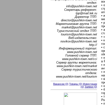
во
отдел:
• 
info@pushkin-town.net
ст
Секретарь-референт:
ил
tpp@mail.lek.ru
• 
Директор ТПП:
ме
director@pushkin-town.net
• 
Маркетинговая группа ТПП:
пр
market@pushkin-town.net
• 
Туристический отдел ТПП:
ст
tourism@pushkin-town.net
• 
Веб-издательство:
• 
novikov@pushkin-town.net
го
http://
• 
Информационный портал:
ор
www.pushkin-town.net
об
Головной сервер ТПП:
• 
www.pushkin-town.net/cci
в 
Сервер группы маркетинга:
• 
www.pushkin-town.net/market
ин
Сервер туристического
• 
отдела:
на
www.pushkin-town.net/tourism
• 
пр
Вакансии (0)
Товары (0)
Инвестиции
• 
(0)
Заявки (0)
• 
го
• 
Ро
• 