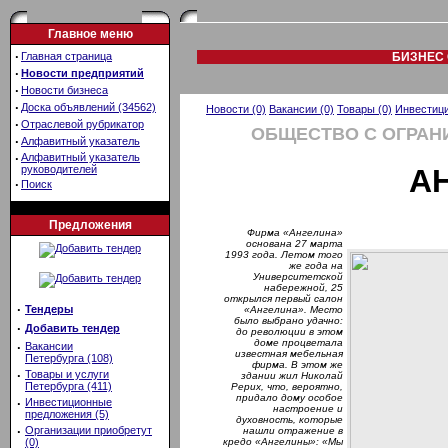
Главное меню
·
Главная страница
БИЗНЕС 
·
Новости предприятий
·
Новости бизнеса
·
Доска объявлений (34562)
Новости (0)
Вакансии (0)
Товары (0)
Инвестици
·
Отраслевой рубрикатор
ОБЩЕСТВО С ОГРАН
·
Алфавитный указатель
·
Алфавитный указатель
руководителей
А
·
Поиск
Предложения
Фирма «Ангелина»
основана 27 марта
1993 года. Летом того
же года на
Университетской
набережной, 25
открылся первый салон
·
Тендеры
«Ангелина». Место
было выбрано удачно:
·
Добавить тендер
до революции в этом
доме процветала
·
Вакансии
известная мебельная
Петербурга (108)
фирма. В этом же
·
Товары и услуги
здании жил Николай
Петербурга (411)
Рерих, что, вероятно,
придало дому особое
·
Инвестиционные
настроение и
предложения (5)
духовность, которые
·
Организации приобретут
нашли отражение в
(0)
кредо «Ангелины»: «Мы