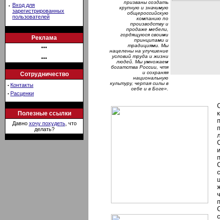
призваны создать
·
Вход для
крупную и значимую
зарегистрированных
общероссийскую
пользователей
компанию по
производству и
продаже мебели,
гордящуюся своими
Реклама
принципами и
традициями. Мы
•••
нацелены на улучшение
условий труда и жизни
•••
людей. Мы умножаем
богатства России, чтя
и сохраняя
Сотрудничество
национальную
культуру, черпая силы в
·
Контакты
себе и в Боге».
·
Расценки
Полезные ссылки
Давно
хочу похудеть
, что
делать?