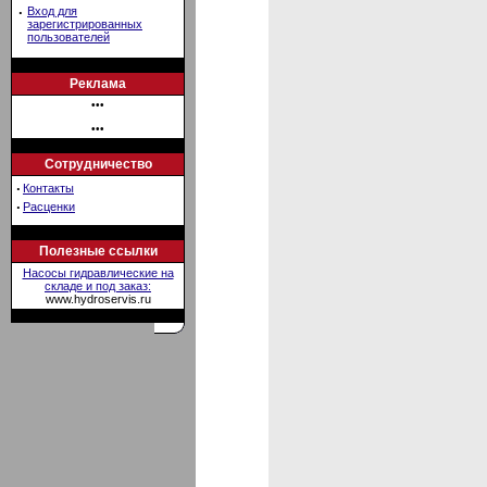
·
Вход для
зарегистрированных
пользователей
Реклама
•••
•••
Сотрудничество
·
Контакты
·
Расценки
Полезные ссылки
Насосы гидравлические на
складе и под заказ:
www.hydroservis.ru