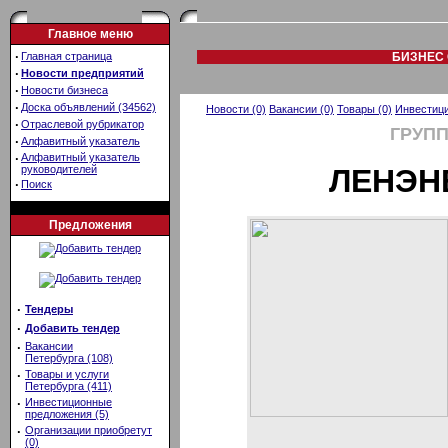
Главное меню
·
Главная страница
БИЗНЕС 
·
Новости предприятий
·
Новости бизнеса
·
Доска объявлений (34562)
Новости (0)
Вакансии (0)
Товары (0)
Инвестици
·
Отраслевой рубрикатор
ГРУП
·
Алфавитный указатель
·
Алфавитный указатель
руководителей
ЛЕНЭН
·
Поиск
Предложения
·
Тендеры
·
Добавить тендер
·
Вакансии
Петербурга (108)
·
Товары и услуги
Петербурга (411)
·
Инвестиционные
предложения (5)
·
Организации приобретут
(0)