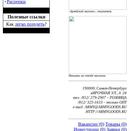
·
Расценки
«Армейский магазин», покупатель
Полезные ссылки
Как
легко похудеть
?
Нашивки на стенде магазина
190000, Санкт-Петербург
кИРОЧНАЯ УЛ., д. 24
тел. /812/ 279-2907 – РОЗНИЦА
/812/ 325-1633 – только ОПТ
e-mаil: ARMY@ARMYGOODS.RU
HTTP://ARMYGOODS.RU
Вакансии (0)
Товары (0)
Инвестиции (0)
Заявки (0)