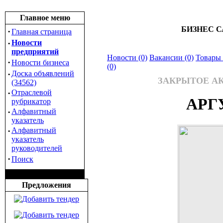
Главное меню
БИЗНЕС С
·
Главная страница
·
Новости
предприятий
Новости (0)
Вакансии (0)
Товары 
·
Новости бизнеса
(0)
·
Доска объявлений
ЗАКРЫТОЕ А
(34562)
·
Отраслевой
АРГ
рубрикатор
·
Алфавитный
указатель
·
Алфавитный
указатель
руководителей
·
Поиск
Предложения