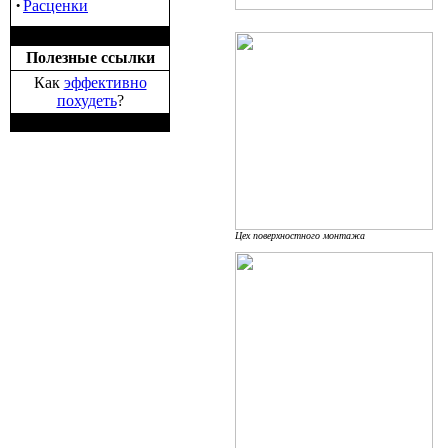
·
Расценки
Полезные ссылки
Как
эффективно
похудеть
?
Цех поверхностного монтажа