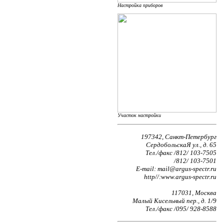
Настройка приборов
Участок настройки
197342, Санкт-Петербург
СердобольскаЯ ул., д. 65
Тел./факс /812/ 103-7505
/812/ 103-7501
E-mail: mail@argus-spectr.ru
http//:www.argus-spectr.ru
117031, Москва
Малый Кисельный пер., д. 1/9
Тел./факс /095/ 928-8588