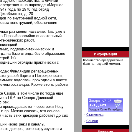
Западного пароходства, а личный
авсредствах и на пароходе «Маршал
947 года по 1978 год отряд
Декабристов, д. 20.
дов по внутренней водной сети,
овых конструкций, обеспечения
лько раз менял название. Так, уже в
- в Первый аварийно-спасательный
-технических работ.
анизацией.
ных, подводно-технических и
огда на базе отряда было образовано
Информация
трой-1»).
Количество предприятий в
водивший отрядом практически с
базе на текущий момент:
 водах Финляндии репарационных
атонувшей баржи в Петрокрепости,
ремычек водолазы проходили в шахте
оэлектростанции. Кроме этого, работы
е Свири, в том числе по тогда еще
ые в ГДР, по Северо-Двинской
ю рек.
ры прокладываются через реки Неву,
и пр. Можно сказать, что основа
·
Статистика
я часть этих дюкеров работает до сих
·
Ссылки
ций через реки и каналы.
овые дюкеры, реконструируются и