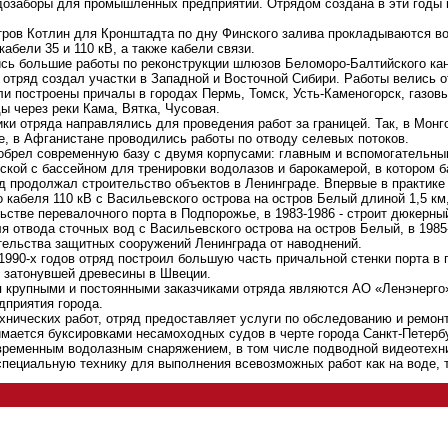
дозаборы для промышленных предприятий. Отрядом создана в эти годы 
стров Котлин для Кронштадта по дну Финского залива прокладываются в
кабели 35 и 110 кВ, а также кабели связи.
ись большие работы по реконструкции шлюзов Беломоро-Балтийского ка
ы отряд создал участки в Западной и Восточной Сибири. Работы велись 
ли построены причалы в городах Пермь, Томск, Усть-Каменогорск, газов
ы через реки Кама, Вятка, Чусовая.
ки отряда направлялись для проведения работ за границей. Так, в Монг
е, в Афганистане проводились работы по отводу селевых потоков.
 обрел современную базу с двумя корпусами: главным и вспомогательны
ской с бассейном для тренировки водолазов и барокамерой, в котором б
яд продолжал строительство объектов в Ленинграде. Впервые в практике
 кабеля 110 кВ с Васильевского острова на остров Белый длиной 1,5 км,
ьстве перевалочного порта в Подпорожье, в 1983-1986 - строит дюкерный
ля отвода сточных вод с Васильевского острова на остров Белый, в 198
ительства защитных сооружений Ленинграда от наводнений.
 1990-х годов отряд построил большую часть причальной стенки порта в
 затонувшей древесины в Швеции.
 крупными и постоянными заказчиками отряда являются АО «Ленэнерго»
дприятия города.
хнических работ, отряд предоставляет услуги по обследованию и ремонт
имается буксировками несамоходных судов в черте города Санкт-Петерб
ременным водолазным снаряжением, в том числе подводной видеотехни
специальную технику для выполнения всевозможных работ как на воде, т