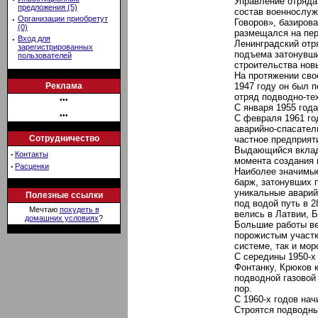
Управление отряда 
предложения (5)
состав военнослуж
·
Организации приобретут
Говоров», базирова
(0)
размещался на пер.
·
Вход для
Ленинградский отр
зарегистрированных
подъема затонувши
пользователей
строительства нов
На протяжении свое
Реклама
1947 году он был 
отряд подводно-тех
•••
С января 1955 года
•••
С февраля 1961 го
аварийно-спасатель
Сотрудничество
частное предприят
Выдающийся вклад 
·
Контакты
момента создания п
·
Расценки
Наиболее значимые
барж, затонувших 
уникальные аварий
Полезные ссылки
под водой путь в 2
Мечтаю
похудеть в
велись в Латвии, 
домашних условиях
?
Большие работы ве
порожистым участк
системе, так и мо
С середины 1950-х
Фонтанку, Крюков 
подводной газовой
пор.
С 1960-х годов на
Строятся подводны