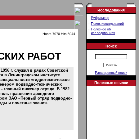
Исследования
·
Рубрикатор
·
Поиск исследований
·
Полезное об
исследованиях
Hosts:7070 Hits:8944
Поиск
СКИХ РАБОТ
 1956 г. служил в рядах Советской
Расширенный поиск
лся в Ленинградском институте
 специальности «гидротехническое
Полезные ссылки
женером подводно-технических
 - главный инженер отряда. В 1982
датель правления арендного
тором ЗАО «Первый отряд подводно-
ады и почетные звания.