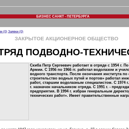
БИЗНЕС САНКТ - ПЕТЕРБУРГА
и (0)
Заявки (0)
ЗАКРЫТОЕ АКЦИОНЕРНОЕ ОБЩЕСТВО
ТРЯД ПОДВОДНО-ТЕХНИЧЕ
Скиба Петр Сергеевич работает в отряде с 1954 г. По
Армии. С 1956 по 1966 гг. работал водолазом и учи
водного транспорта. После окончания института по
строительство водных путей и портов» работал ин
работ, старшим водолазным специалистом. С 1974 г.
г. назначен начальником отряда. С 1991 г. - предсе
предприятия. В 1994 г. избран генеральным дирек
технических работ». Имеет правительственные нагр