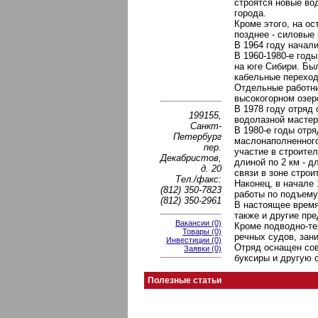
строятся новые во
города.
Кроме этого, на о
позднее - силовые 
В 1964 году начал
В 1960-1980-е год
на юге Сибири. Бы
кабельные переход
Отдельные работни
высокогорном озер
В 1978 году отряд
199155,
водолазной мастер
Санкт-
В 1980-е годы отр
Петербург
маслонаполненного
пер.
участие в строител
Декабристов,
длиной по 2 км - д
д. 20
связи в зоне стро
Тел./факс:
Наконец, в начале
(812) 350-7823
работы по подъему
(812) 350-2961
В настоящее время
также и другие пре
Вакансии (0)
Кроме подводно-те
Товары (0)
речных судов, зан
Инвестиции (0)
Отряд оснащен сов
Заявки (0)
буксиры и другую 
Полезные статьи