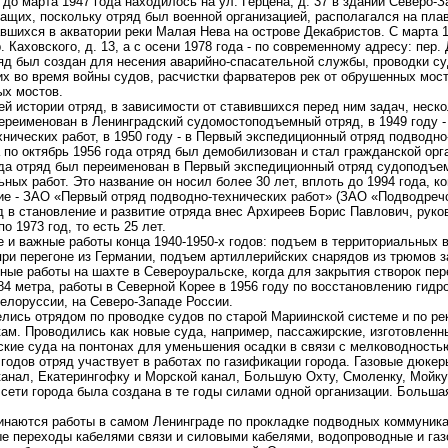
до марта 1947 года находилось на ул. Герцена, д. 37 в здании Северо-
ащих, поскольку отряд был военной организацией, располагался на пл
вшихся в акватории реки Малая Нева на острове Декабристов. С марта 1
 Каховского, д. 13, а с осени 1978 года - по современному адресу: пер. 
яд был создан для несения аварийно-спасательной службы, проводки су
х во время войны судов, расчистки фарватеров рек от обрушенных мост
ых мостов.
й истории отряд, в зависимости от ставившихся перед ним задач, неско
переименован в Ленинградский судомостоподъемный отряд, в 1949 году 
нических работ, в 1950 году - в Первый экспедиционный отряд подводно
 по октябрь 1956 года отряд был демобилизован и стал гражданской орг
да отряд был переименован в Первый экспедиционный отряд судоподъем
ных работ. Это название он носил более 30 лет, вплоть до 1994 года, к
ие - ЗАО «Первый отряд подводно-технических работ» (ЗАО «Подводречс
в становление и развитие отряда внес Архиреев Борис Павлович, руко
о 1973 год, то есть 25 лет.
 и важные работы конца 1940-1950-х годов: подъем в территориальных
при перегоне из Германии, подъем артиллерийских снарядов из трюмов з
ные работы на шахте в Североуральске, когда для закрытия створок пе
84 метра, работы в Северной Корее в 1956 году по восстановлению гидр
Белоруссии, на Северо-Западе России.
лись отрядом по проводке судов по старой Мариинской системе и по рек
ам. Проводились как новые суда, например, пассажирские, изготовленн
рские суда на понтонах для уменьшения осадки в связи с мелководность
 годов отряд участвует в работах по газификации города. Газовые дюке
канал, Екатерингофку и Морской канал, Большую Охту, Смоленку, Мойку 
 сети города была создана в те годы силами одной организации. Бoльша
чинаются работы в самом Ленинграде по прокладке подводных коммуника
е переходы кабелями связи и силовыми кабелями, водопроводные и газ