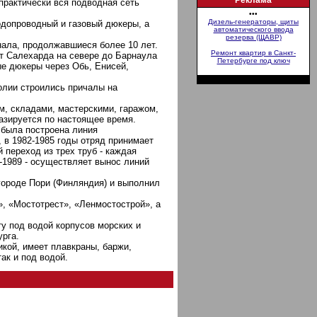
Реклама
практически вся подводная сеть
•••
Дизель-генераторы, щиты
одопроводный и газовый дюкеры, а
автоматического ввода
резерва (ЩАВР)
нала, продолжавшиеся более 10 лет.
Ремонт квартир в Санкт-
от Салехарда на севере до Барнаула
Петербурге под ключ
ые дюкеры через Обь, Енисей,
олии строились причалы на
м, складами, мастерскими, гаражом,
азируется по настоящее время.
 была построена линия
 в 1982-1985 годы отряд принимает
 переход из трех труб - каждая
5-1989 - осуществляет вынос линий
 городе Пори (Финляндия) и выполнил
, «Мостотрест», «Ленмостострой», а
у под водой корпусов морских и
урга.
кой, имеет плавкраны, баржи,
ак и под водой.