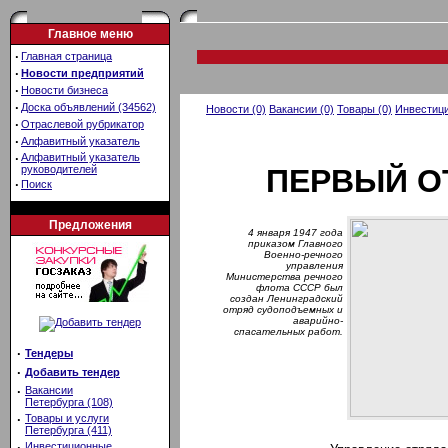
Главное меню
·
Главная страница
·
Новости предприятий
·
Новости бизнеса
·
Доска объявлений (34562)
Новости (0)
Вакансии (0)
Товары (0)
Инвестици
·
Отраслевой рубрикатор
·
Алфавитный указатель
·
Алфавитный указатель
руководителей
ПЕРВЫЙ О
·
Поиск
Предложения
4 января 1947 года
приказом Главного
Военно-речного
управления
Министерства речного
флота СССР был
создан Ленинградский
отряд судоподъемных и
аварийно-
спасательных работ.
·
Тендеры
·
Добавить тендер
·
Вакансии
Петербурга (108)
·
Товары и услуги
Петербурга (411)
·
Инвестиционные