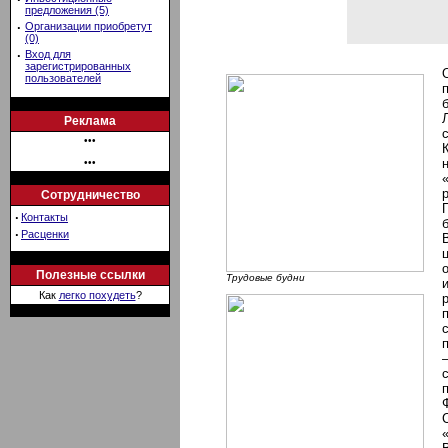
предложения (5)
·
Организации приобретут
(0)
·
Вход для
зарегистрированных
пользователей
Реклама
•••
•••
Сотрудничество
·
Контакты
·
Расценки
Полезные ссылки
Трудовые будни
Как
легко похудеть
?