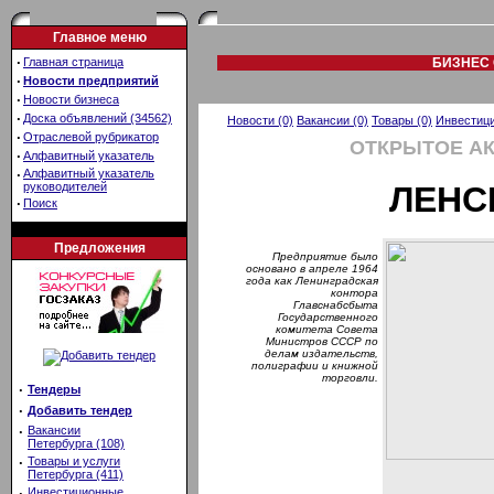
Главное меню
·
Главная страница
БИЗНЕС 
·
Новости предприятий
·
Новости бизнеса
·
Доска объявлений (34562)
Новости (0)
Вакансии (0)
Товары (0)
Инвестици
·
Отраслевой рубрикатор
ОТКРЫТОЕ А
·
Алфавитный указатель
·
Алфавитный указатель
руководителей
ЛЕНС
·
Поиск
Предложения
Предприятие было
основано в апреле 1964
года как Ленинградская
контора
Главснабсбыта
Государственного
комитета Совета
Министров СССР по
делам издательств,
полиграфии и книжной
торговли.
·
Тендеры
·
Добавить тендер
·
Вакансии
Петербурга (108)
·
Товары и услуги
Петербурга (411)
·
Инвестиционные