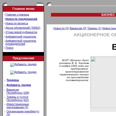
Главное меню
·
Главная страница
БИЗНЕС 
·
Новости предприятий
·
Новости бизнеса
·
Доска объявлений (34562)
Новости (0)
Вакансии (0)
Товары (1)
Инвестици
·
Отраслевой рубрикатор
АКЦИОНЕРНОЕ О
·
Алфавитный указатель
·
Алфавитный указатель
руководителей
·
Поиск
Предложения
АОЗТ «Вигаль» было
основано В. Б. Хаитом
3 ноября 1993 года как
предприятие,
ориентированное
первоначально только
на производство
·
Тендеры
пиломатериалов.
·
Добавить тендер
·
Вакансии
Петербурга (108)
·
Товары и услуги
Петербурга (411)
·
Инвестиционные
предложения (5)
·
Организации приобретут
(0)