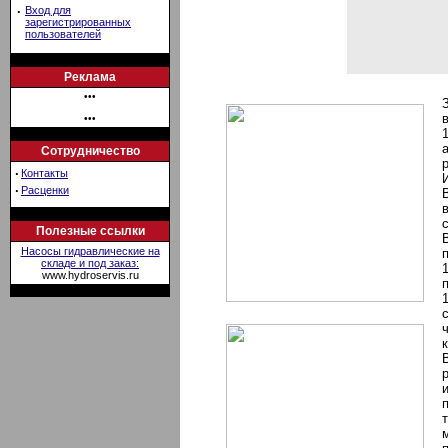
·
Вход для
зарегистрированных
пользователей
Реклама
•••
•••
Сотрудничество
·
Контакты
·
Расценки
Полезные ссылки
Насосы гидравлические на
складе и под заказ:
www.hydroservis.ru