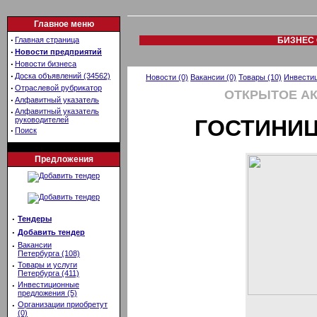
Главное меню
·
Главная страница
БИЗНЕС 
·
Новости предприятий
·
Новости бизнеса
·
Доска объявлений (34562)
Новости (0)
Вакансии (0)
Товары (10)
Инвестиц
·
Отраслевой рубрикатор
ОТКРЫТОЕ А
·
Алфавитный указатель
·
Алфавитный указатель
руководителей
ГОСТИНИЦ
·
Поиск
Предложения
·
Тендеры
·
Добавить тендер
·
Вакансии
Петербурга (108)
·
Товары и услуги
Петербурга (411)
·
Инвестиционные
предложения (5)
·
Организации приобретут
(0)