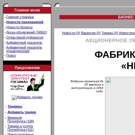
Главное меню
·
Главная страница
БИЗНЕС 
·
Новости предприятий
·
Новости бизнеса
·
Доска объявлений (34562)
Новости (0)
Вакансии (0)
Товары (0)
Инвестици
·
Отраслевой рубрикатор
АКЦИОНЕРНОЕ О
·
Алфавитный указатель
·
Алфавитный указатель
руководителей
ФАБРИК
·
Поиск
«Н
Предложения
Фабрика-прачечная №
20 введена в
эксплуатацию в 1964
году.
·
Тендеры
·
Добавить тендер
·
Вакансии
Петербурга (108)
·
Товары и услуги
Петербурга (411)
·
Инвестиционные