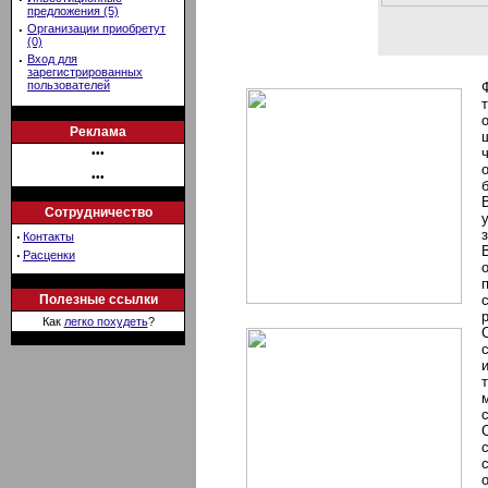
предложения (5)
·
Организации приобретут
(0)
·
Вход для
зарегистрированных
пользователей
Реклама
•••
•••
Сотрудничество
·
Контакты
·
Расценки
Полезные ссылки
Как
легко похудеть
?