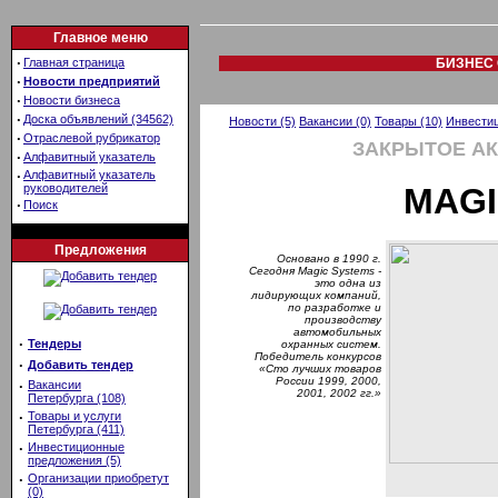
Главное меню
·
Главная страница
БИЗНЕС 
·
Новости предприятий
·
Новости бизнеса
·
Доска объявлений (34562)
Новости (5)
Вакансии (0)
Товары (10)
Инвестиц
·
Отраслевой рубрикатор
ЗАКРЫТОЕ А
·
Алфавитный указатель
·
Алфавитный указатель
руководителей
MAGI
·
Поиск
Предложения
Основано в 1990 г.
Сегодня Magic Systems -
это одна из
лидирующих компаний,
по разработке и
производству
автомобильных
·
Тендеры
охранных систем.
Победитель конкурсов
·
Добавить тендер
«Сто лучших товаров
России 1999, 2000,
·
Вакансии
2001, 2002 гг.»
Петербурга (108)
·
Товары и услуги
Петербурга (411)
·
Инвестиционные
предложения (5)
·
Организации приобретут
(0)