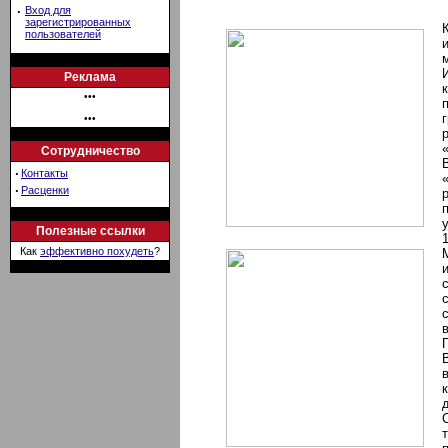
·
Вход для
зарегистрированных
пользователей
Реклама
•••
•••
Сотрудничество
·
Контакты
·
Расценки
Полезные ссылки
Как
эффективно похудеть
?